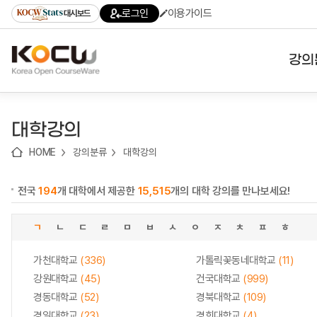
로
로
로
바
로그인
이용가이드
대시보드
가
가
가
로
기
기
기
가
(skip
기
to
강의
content)
대학
대학강의
기관
HOME
강의분류
대학강의
전공
전국
194
개 대학에서 제공한
15,515
개의 대학 강의를 만나보세요!
테마
ㄱ
ㄴ
ㄷ
ㄹ
ㅁ
ㅂ
ㅅ
ㅇ
ㅈ
ㅊ
ㅍ
ㅎ
가천대학교
(336)
가톨릭꽃동네대학교
(11)
강원대학교
(45)
건국대학교
(999)
경동대학교
(52)
경북대학교
(109)
경일대학교
(23)
경희대학교
(4)