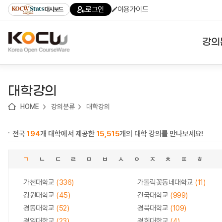
로
로
로
바
로그인
이용가이드
대시보드
가
가
가
로
기
기
기
가
(skip
기
to
강의
content)
대학
대학강의
기관
HOME
강의분류
대학강의
전공
전국
194
개 대학에서 제공한
15,515
개의 대학 강의를 만나보세요!
테마
ㄱ
ㄴ
ㄷ
ㄹ
ㅁ
ㅂ
ㅅ
ㅇ
ㅈ
ㅊ
ㅍ
ㅎ
가천대학교
(336)
가톨릭꽃동네대학교
(11)
강원대학교
(45)
건국대학교
(999)
경동대학교
(52)
경북대학교
(109)
경일대학교
(23)
경희대학교
(4)