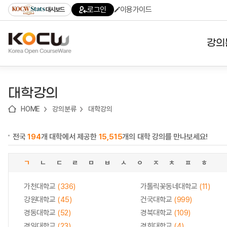
로
로
로
바
로그인
이용가이드
대시보드
가
가
가
로
기
기
기
가
(skip
기
to
강의
content)
대학
대학강의
기관
HOME
강의분류
대학강의
전공
전국
194
개 대학에서 제공한
15,515
개의 대학 강의를 만나보세요!
테마
ㄱ
ㄴ
ㄷ
ㄹ
ㅁ
ㅂ
ㅅ
ㅇ
ㅈ
ㅊ
ㅍ
ㅎ
가천대학교
(336)
가톨릭꽃동네대학교
(11)
강원대학교
(45)
건국대학교
(999)
경동대학교
(52)
경북대학교
(109)
경일대학교
(23)
경희대학교
(4)