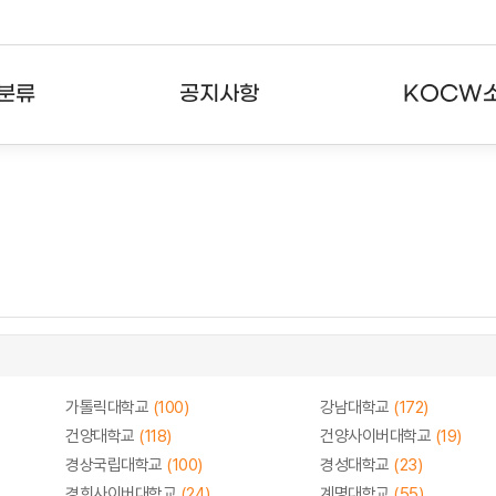
분류
공지사항
KOCW
강의
공지사항
KOCW란
강의
뉴스레터
활용안내
분야
주요통계현황
발자취
강의
서비스도움말
고객센터
가톨릭대학교
(100)
강남대학교
(172)
건양대학교
(118)
건양사이버대학교
(19)
경상국립대학교
(100)
경성대학교
(23)
경희사이버대학교
(24)
계명대학교
(55)