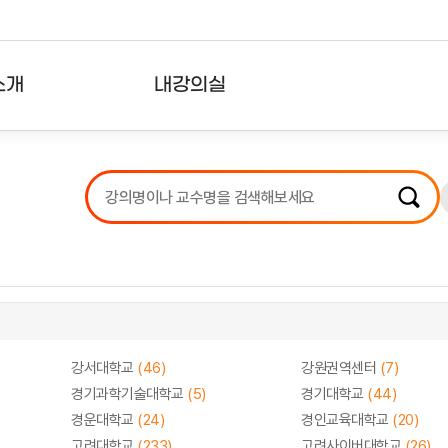
소개
내강의실
?
강의리스트
수강확인증강의
사용자의견
내강의클립
강서대학교
(46)
강원권역센터
(7)
경기과학기술대학교
(5)
경기대학교
(44)
경운대학교
(24)
경인교육대학교
(20)
고려대학교
(233)
고려사이버대학교
(26)