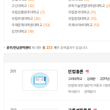
고신대학교
(32)
과학기술연합대학원대학교
(2
국립강릉원주대학교
(7)
국립경국대학교
(11)
국립부경대학교
(20)
국립창원대학교
(13)
국제문화대학원대학교
(33)
국제사이버대학교
(12)
김천대학교
(19)
광주/전남권역센터
에 대한
총
233
개
의 검색결과가 있습니다.
민법총론
201.
고려대학교
김제완
2011
민법에 대한 일반적 이론과 기본판
차시보기
강의담기