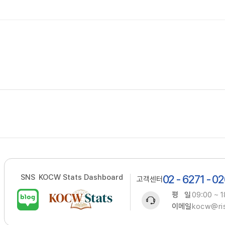
SNS
KOCW Stats Dashboard
02 - 6271 - 0
고객센터
평 일
09:00 ~ 1
이메일
kocw@ris