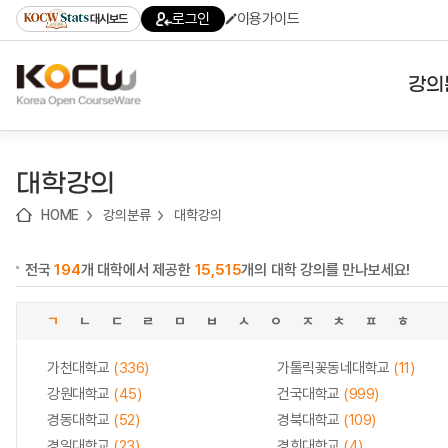
로
로
로
바
로그인
이용가이드
대시보드
가
가
가
로
기
기
기
가
(skip
기
to
강의
content)
대학
대학강의
기관
HOME
강의분류
대학강의
전공
전국
194
개 대학에서 제공한
15,515
개의 대학 강의를 만나보세요!
테마
ㄱ
ㄴ
ㄷ
ㄹ
ㅁ
ㅂ
ㅅ
ㅇ
ㅈ
ㅊ
ㅍ
ㅎ
가천대학교
(336)
가톨릭꽃동네대학교
(11)
강원대학교
(45)
건국대학교
(999)
경동대학교
(52)
경북대학교
(109)
경일대학교
(23)
경희대학교
(4)