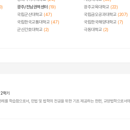
0)
광주/전남권역센터
(19)
광주교육대학교
(22)
국립군산대학교
(47)
국립금오공과대학교
(207)
국립한국교통대학교
(47)
국립한국해양대학교
(7)
군산간호대학교
(2)
극동대학교
(2)
년 2학기
례를 학습함으로서, 민법 및 법학의 전공을 위한 기초 제공하는 한편, 교양법학으로서의