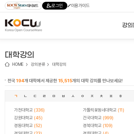
로
로
로
바
로그인
이용가이드
대시보드
가
가
가
로
기
기
기
가
(skip
기
to
강의
content)
대학
대학강의
기관
HOME
강의분류
대학강의
전공
전국
194
개 대학에서 제공한
15,515
개의 대학 강의를 만나보세요!
테마
ㄱ
ㄴ
ㄷ
ㄹ
ㅁ
ㅂ
ㅅ
ㅇ
ㅈ
ㅊ
ㅍ
ㅎ
가천대학교
(336)
가톨릭꽃동네대학교
(11)
강원대학교
(45)
건국대학교
(999)
경동대학교
(52)
경북대학교
(109)
경일대학교
(23)
경희대학교
(4)