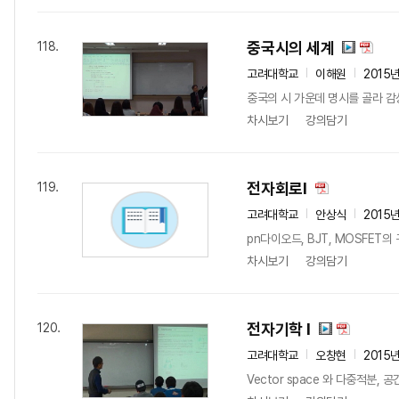
중국시의 세계
118.
고려대학교
이해원
2015
중국의 시 가운데 명시를 골라 감
차시보기
강의담기
전자회로I
119.
고려대학교
안상식
2015
pn다이오드, BJT, MOSFET
차시보기
강의담기
전자기학 I
120.
고려대학교
오창현
2015
Vector space 와 다중적분, 