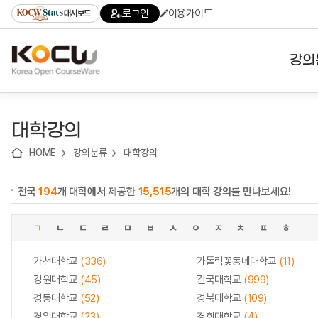
로
로
로
바
로그인
이용가이드
대시보드
가
가
가
로
기
기
기
가
(skip
기
to
강의
content)
대학
대학강의
기관
HOME
강의분류
대학강의
전공
전국
194
개 대학에서 제공한
15,515
개의 대학 강의를 만나보세요!
테마
ㄱ
ㄴ
ㄷ
ㄹ
ㅁ
ㅂ
ㅅ
ㅇ
ㅈ
ㅊ
ㅍ
ㅎ
가천대학교
(336)
가톨릭꽃동네대학교
(11)
강원대학교
(45)
건국대학교
(999)
경동대학교
(52)
경북대학교
(109)
경일대학교
(23)
경희대학교
(4)