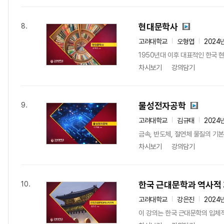
현대문학사
8.
고려대학교
오형엽
2024
1950년대 이후 대표적인 한국 
차시보기
강의담기
물성전자공학
9.
고려대학교
김규태
2024
금속, 반도체, 절연체 물질의 기본
차시보기
강의담기
한국 근대문학과 역사적
10.
고려대학교
강은진
2024
이 강의는 한국 근대문학의 입체적