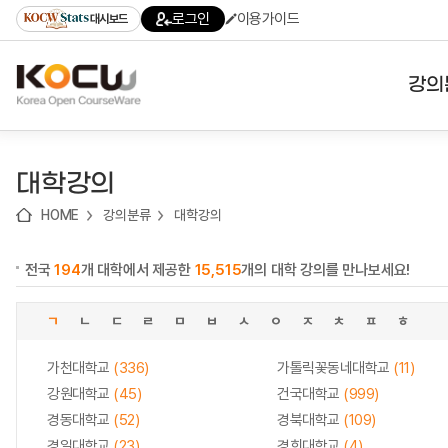
로
로
로
바
로그인
이용가이드
대시보드
가
가
가
로
기
기
기
가
(skip
기
to
강의
content)
대학
대학강의
기관
HOME
강의분류
대학강의
전공
전국
194
개 대학에서 제공한
15,515
개의 대학 강의를 만나보세요!
테마
ㄱ
ㄴ
ㄷ
ㄹ
ㅁ
ㅂ
ㅅ
ㅇ
ㅈ
ㅊ
ㅍ
ㅎ
가천대학교
(336)
가톨릭꽃동네대학교
(11)
강원대학교
(45)
건국대학교
(999)
경동대학교
(52)
경북대학교
(109)
경일대학교
(23)
경희대학교
(4)