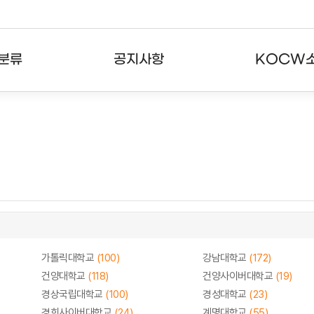
분류
공지사항
KOCW
강의
공지사항
KOCW란
강의
뉴스레터
활용안내
분야
주요통계현황
발자취
강의
서비스도움말
고객센터
가톨릭대학교
(100)
강남대학교
(172)
건양대학교
(118)
건양사이버대학교
(19)
경상국립대학교
(100)
경성대학교
(23)
경희사이버대학교
(24)
계명대학교
(55)