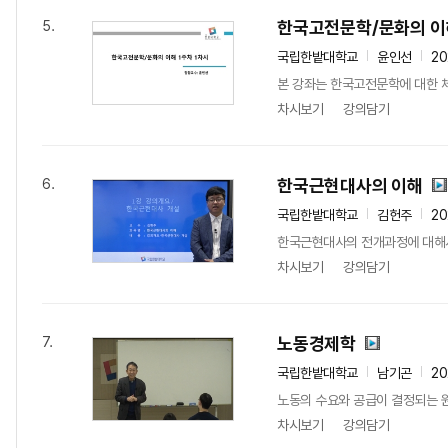
한국고전문학/문화의 이
5.
국립한밭대학교
윤인선
2
본 강좌는 한국고전문학에 대한 
차시보기
강의담기
한국근현대사의 이해
6.
국립한밭대학교
김헌주
20
한국근현대사의 전개과정에 대해서
차시보기
강의담기
노동경제학
7.
국립한밭대학교
남기곤
20
노동의 수요와 공급이 결정되는 
차시보기
강의담기