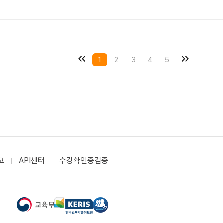
1
2
3
4
5
고
API센터
수강확인증검증