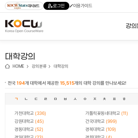
로
로
로
바
로그인
이용가이드
대시보드
가
가
가
로
기
기
기
가
(skip
기
to
강의
content)
대학
대학강의
기관
HOME
강의분류
대학강의
전공
전국
194
개 대학에서 제공한
15,515
개의 대학 강의를 만나보세요!
테마
ㄱ
ㄴ
ㄷ
ㄹ
ㅁ
ㅂ
ㅅ
ㅇ
ㅈ
ㅊ
ㅍ
ㅎ
가천대학교
(336)
가톨릭꽃동네대학교
(11)
강원대학교
(45)
건국대학교
(999)
경동대학교
(52)
경북대학교
(109)
경일대학교
(23)
경희대학교
(4)