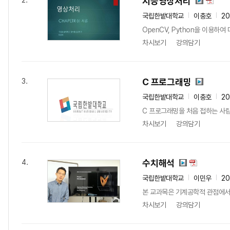
지능영상처리
2.
국립한밭대학교
이충호
20
OpenCV, Python을 이용
차시보기
강의담기
C 프로그래밍
3.
국립한밭대학교
이충호
20
C 프로그래밍을 처음 접하는 사람
차시보기
강의담기
수치해석
4.
국립한밭대학교
이민우
20
본 교과목은 기계공학적 관점에서 
차시보기
강의담기