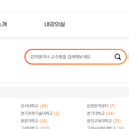
소개
내강의실
?
강의리스트
수강확인증강의
사용자의견
내강의클립
강서대학교
(46)
강원권역센터
(7)
경기과학기술대학교
(5)
경기대학교
(44)
경운대학교
(24)
경인교육대학교
(20)
고려대학교
(233)
고려사이버대학교
(26)