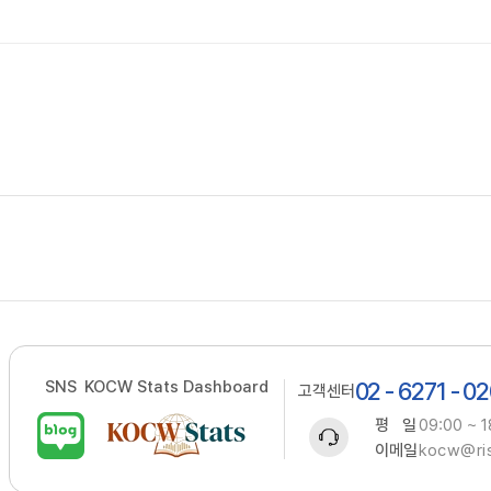
SNS
KOCW Stats Dashboard
02 - 6271 - 0
고객센터
평 일
09:00 ~ 1
이메일
kocw@ris