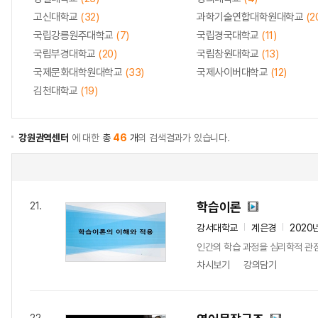
고신대학교
(32)
과학기술연합대학원대학교
(2
국립강릉원주대학교
(7)
국립경국대학교
(11)
국립부경대학교
(20)
국립창원대학교
(13)
국제문화대학원대학교
(33)
국제사이버대학교
(12)
김천대학교
(19)
강원권역센터
에 대한
총
46
개
의 검색결과가 있습니다.
학습이론
21.
강서대학교
계은경
2020
인간의 학습 과정을 심리학적 관점
차시보기
강의담기