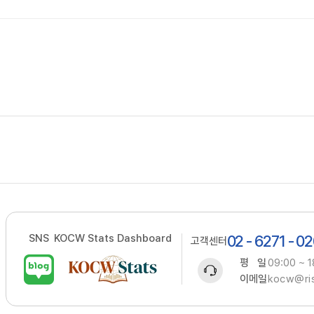
SNS
KOCW Stats Dashboard
02 - 6271 - 0
고객센터
평 일
09:00 ~ 1
이메일
kocw@ris