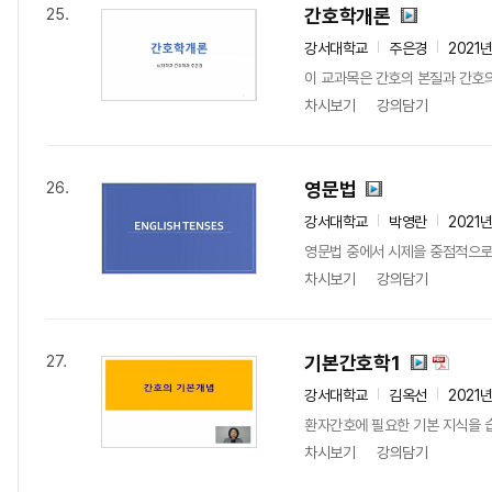
간호학개론
25.
강서대학교
주은경
2021
이 교과목은 간호의 본질과 간호의
차시보기
강의담기
영문법
26.
강서대학교
박영란
2021
영문법 중에서 시제을 중점적으로
차시보기
강의담기
기본간호학1
27.
강서대학교
김옥선
2021
환자간호에 필요한 기본 지식을 
차시보기
강의담기