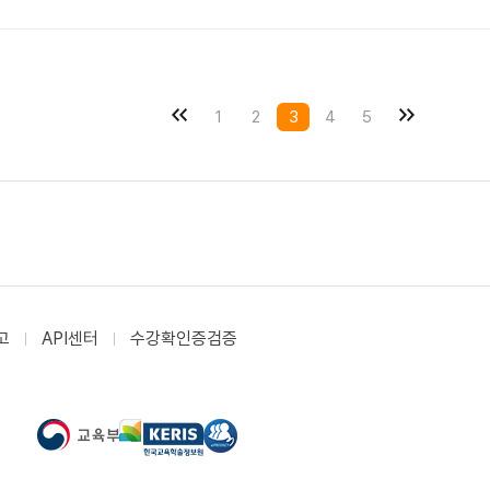
1
2
3
4
5
고
API센터
수강확인증검증