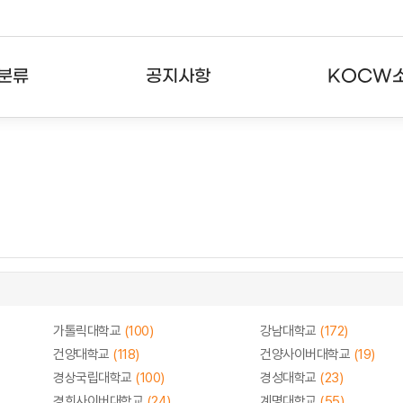
분류
공지사항
KOCW
강의
공지사항
KOCW란
강의
뉴스레터
활용안내
분야
주요통계현황
발자취
강의
서비스도움말
고객센터
가톨릭대학교
(100)
강남대학교
(172)
건양대학교
(118)
건양사이버대학교
(19)
경상국립대학교
(100)
경성대학교
(23)
경희사이버대학교
(24)
계명대학교
(55)