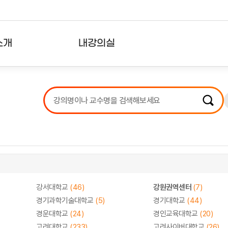
소개
내강의실
?
강의리스트
수강확인증강의
사용자의견
내강의클립
강서대학교
(46)
강원권역센터
(7)
경기과학기술대학교
(5)
경기대학교
(44)
경운대학교
(24)
경인교육대학교
(20)
고려대학교
(233)
고려사이버대학교
(26)