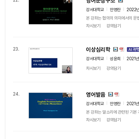
영어문장구조
22.
강서대학교
안영란
2022
본 강좌는 협의의 의미에서의 문법이
차시보기
강의담기
이상심리학
23.
강서대학교
성윤희
2021
차시보기
강의담기
영어발음
24.
강서대학교
안영란
2021
본 강좌는 말소리에 관련된 기본
차시보기
강의담기