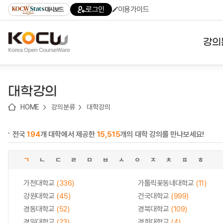
로
로
로
바
로그인
이용가이드
대시보드
가
가
가
로
기
기
기
가
(skip
기
to
강의
content)
대학
대학강의
기관
HOME
강의분류
대학강의
전공
전국
194
개 대학에서 제공한
15,515
개의 대학 강의를 만나보세요!
테마
ㄱ
ㄴ
ㄷ
ㄹ
ㅁ
ㅂ
ㅅ
ㅇ
ㅈ
ㅊ
ㅍ
ㅎ
가천대학교
(336)
가톨릭꽃동네대학교
(11)
강원대학교
(45)
건국대학교
(999)
경동대학교
(52)
경북대학교
(109)
경일대학교
(23)
경희대학교
(4)