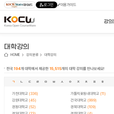
로
로
로
바
로그인
이용가이드
대시보드
가
가
가
로
기
기
기
가
(skip
기
to
강의
content)
대학
대학강의
기관
HOME
강의분류
대학강의
전공
전국
194
개 대학에서 제공한
15,515
개의 대학 강의를 만나보세요!
테마
ㄱ
ㄴ
ㄷ
ㄹ
ㅁ
ㅂ
ㅅ
ㅇ
ㅈ
ㅊ
ㅍ
ㅎ
가천대학교
(336)
가톨릭꽃동네대학교
(11)
강원대학교
(45)
건국대학교
(999)
경동대학교
(52)
경북대학교
(109)
경일대학교
(23)
경희대학교
(4)