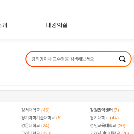
소개
내강의실
?
강의리스트
수강확인증강의
사용자의견
내강의클립
강서대학교
(46)
강원권역센터
(7)
경기과학기술대학교
(5)
경기대학교
(44)
경운대학교
(24)
경인교육대학교
(20)
고려대학교
(233)
고려사이버대학교
(26)