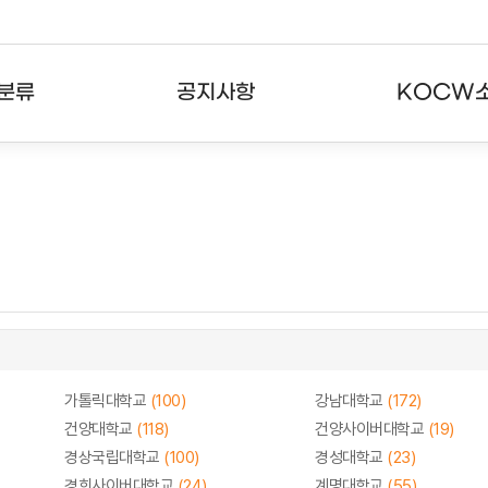
분류
공지사항
KOCW
강의
공지사항
KOCW란
강의
뉴스레터
활용안내
분야
주요통계현황
발자취
강의
서비스도움말
고객센터
가톨릭대학교
(100)
강남대학교
(172)
건양대학교
(118)
건양사이버대학교
(19)
경상국립대학교
(100)
경성대학교
(23)
경희사이버대학교
(24)
계명대학교
(55)