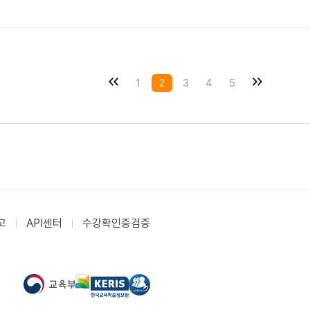
1
2
3
4
5
고
API센터
수강확인증검증