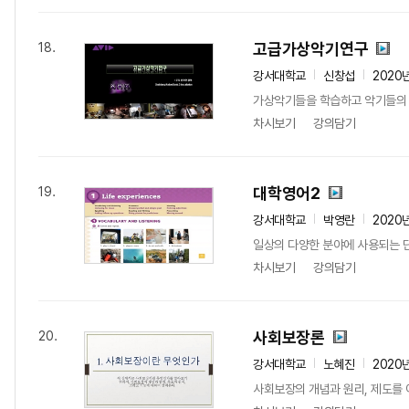
고급가상악기연구
18.
강서대학교
신창섭
2020
가상악기들을 학습하고 악기들의 
차시보기
강의담기
대학영어2
19.
강서대학교
박영란
2020
일상의 다양한 분야에 사용되는 
차시보기
강의담기
사회보장론
20.
강서대학교
노혜진
2020
사회보장의 개념과 원리, 제도를 