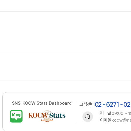
SNS
KOCW Stats Dashboard
02 - 6271 - 0
고객센터
평 일
09:00 ~ 1
이메일
kocw@ris