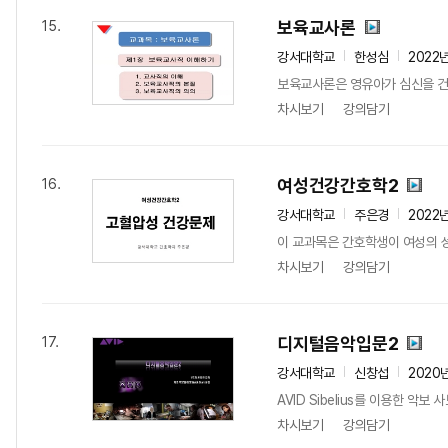
보육교사론
15.
강서대학교
한성심
2022
보육교사론은 영유아가 심신을 건
차시보기
강의담기
여성건강간호학2
16.
강서대학교
주은경
2022
이 교과목은 간호학생이 여성의 성
차시보기
강의담기
디지털음악입문2
17.
강서대학교
신창섭
2020
AVID Sibelius를 이용한 악
차시보기
강의담기