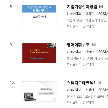
기업가정신과창업
8.
강서대학교
이득규
2023
기업가 정신의 핵심 원칙과 창업 
차시보기
강의담기
영어어휘구조
9.
강서대학교
안영란
2023
본 강좌는 학생들에게 가급적 많은
차시보기
강의담기
스튜디오테크닉1
10.
강서대학교
신창섭
2023
전 세계 스튜디오산업의 표준인 AVID
차시보기
강의담기