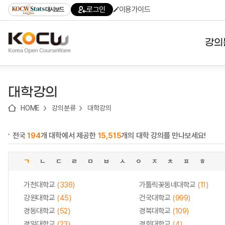
로
로
로
바
로그인
이용가이드
대시보드
가
가
가
로
기
기
기
가
(skip
기
to
강의
content)
대학
대학강의
기관
HOME
강의분류
대학강의
전공
전국
194
개 대학에서 제공한
15,515
개의 대학 강의를 만나보세요!
테마
ㄱ
ㄴ
ㄷ
ㄹ
ㅁ
ㅂ
ㅅ
ㅇ
ㅈ
ㅊ
ㅍ
ㅎ
가천대학교
(336)
가톨릭꽃동네대학교
(11)
강원대학교
(45)
건국대학교
(999)
경동대학교
(52)
경북대학교
(109)
경일대학교
(23)
경희대학교
(4)