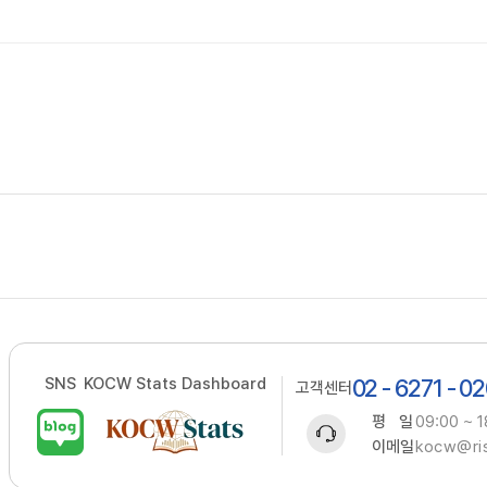
SNS
KOCW Stats Dashboard
02 - 6271 - 0
고객센터
평 일
09:00 ~ 1
이메일
kocw@ris