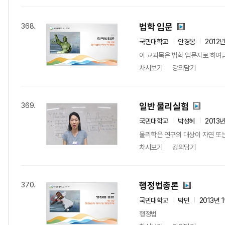
법학 입문
368.
국민대학교
안경봉
2012
이 교과목은 법학 입문자로 하여금
차시보기
강의담기
일반 물리실험
369.
국민대학교
박성혜
2013
물리학은 연구의 대상이 자연 또는
차시보기
강의담기
행정법총론
370.
국민대학교
박민
2013년 
행정법