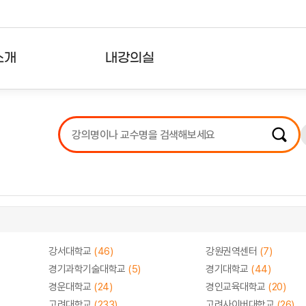
소개
내강의실
?
강의리스트
수강확인증강의
사용자의견
내강의클립
강서대학교
(46)
강원권역센터
(7)
경기과학기술대학교
(5)
경기대학교
(44)
경운대학교
(24)
경인교육대학교
(20)
고려대학교
(233)
고려사이버대학교
(26)