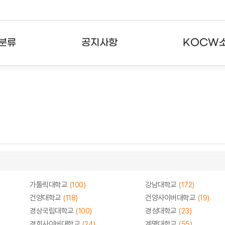
분류
공지사항
KOCW
강의
공지사항
KOCW란
강의
뉴스레터
활용안내
분야
주요통계현황
발자취
강의
서비스도움말
고객센터
가톨릭대학교
(100)
강남대학교
(172)
건양대학교
(118)
건양사이버대학교
(19)
경상국립대학교
(100)
경성대학교
(23)
경희사이버대학교
(24)
계명대학교
(55)