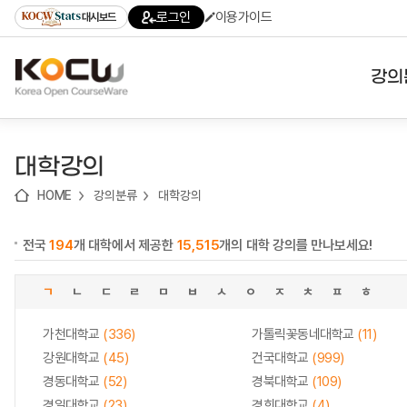
로
로
로
바
로그인
이용가이드
대시보드
가
가
가
로
기
기
기
가
(skip
기
to
강의
content)
대학
대학강의
기관
HOME
강의분류
대학강의
전공
전국
194
개 대학에서 제공한
15,515
개의 대학 강의를 만나보세요!
테마
ㄱ
ㄴ
ㄷ
ㄹ
ㅁ
ㅂ
ㅅ
ㅇ
ㅈ
ㅊ
ㅍ
ㅎ
가천대학교
(336)
가톨릭꽃동네대학교
(11)
강원대학교
(45)
건국대학교
(999)
경동대학교
(52)
경북대학교
(109)
경일대학교
(23)
경희대학교
(4)