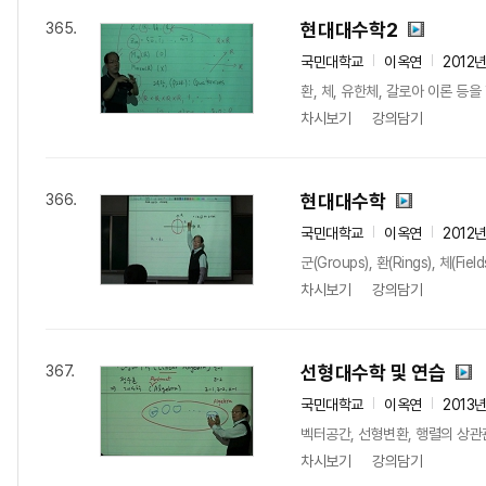
현대대수학2
365.
국민대학교
이옥연
2012
환, 체, 유한체, 갈로아 이론 등을
차시보기
강의담기
현대대수학
366.
국민대학교
이옥연
2012
군(Groups), 환(Rings), 체(F
차시보기
강의담기
선형대수학 및 연습
367.
국민대학교
이옥연
2013
벡터공간, 선형변환, 행렬의 상관
차시보기
강의담기