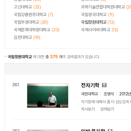
고신대학교
(32)
과학기술연합대학원대학교
(2
국립강릉원주대학교
(7)
국립경국대학교
(11)
국립부경대학교
(20)
국립창원대학교
(13)
국제문화대학원대학교
(33)
국제사이버대학교
(12)
김천대학교
(19)
국립창원대학교
에 대한
총
375
개
의 검색결과가 있습니다.
전자기학
361.
국민대학교
조영석
2012
자기장에 대해서 좀 더 심도있게 
차시보기
강의담기