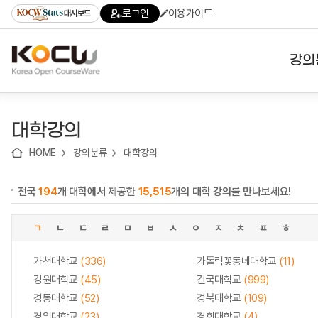
로
로
로
바
로그인
이용가이드
대시보드
가
가
가
로
기
기
기
가
(skip
기
to
강의
content)
대학
대학강의
기관
HOME
강의분류
대학강의
전공
전국
194
개 대학에서 제공한
15,515
개의 대학 강의를 만나보세요!
테마
ㄱ
ㄴ
ㄷ
ㄹ
ㅁ
ㅂ
ㅅ
ㅇ
ㅈ
ㅊ
ㅍ
ㅎ
가천대학교
(336)
가톨릭꽃동네대학교
(11)
강원대학교
(45)
건국대학교
(999)
경동대학교
(52)
경북대학교
(109)
경일대학교
(23)
경희대학교
(4)