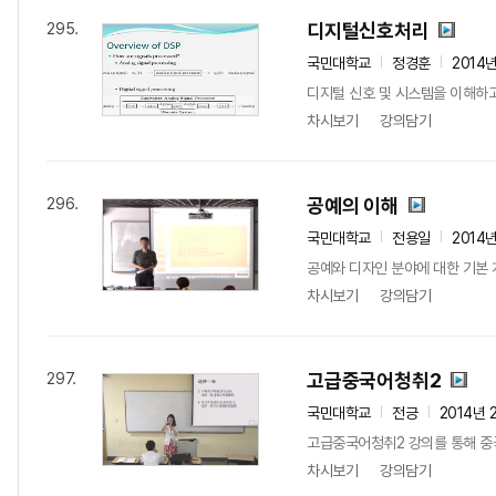
디지털신호처리
295.
국민대학교
정경훈
2014
디지털 신호 및 시스템을 이해하
차시보기
강의담기
공예의 이해
296.
국민대학교
전용일
2014
공예와 디자인 분야에 대한 기본 
차시보기
강의담기
고급중국어청취2
297.
국민대학교
전긍
2014년 
고급중국어청취2 강의를 통해 중국
차시보기
강의담기