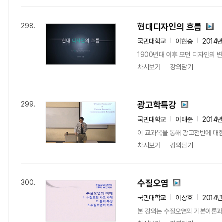
현대디자인의 흐름
298.
국민대학교
이현승
2014
1900년대 이후 모던 디자인의 
차시보기
강의담기
광고학특강
299.
국민대학교
이태준
2014
이 교과목을 통해 광고전반에 대
차시보기
강의담기
수질오염
300.
국민대학교
이상호
2014
본 강의는 수질오염의 기본이론과