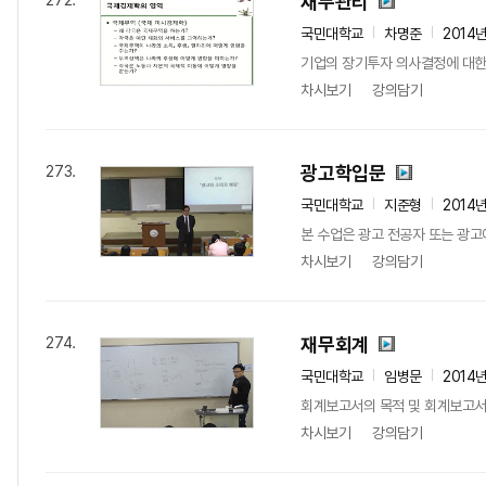
재무관리
272.
국민대학교
차명준
2014
기업의 장기투자 의사결정에 대한
차시보기
강의담기
광고학입문
273.
국민대학교
지준형
2014
본 수업은 광고 전공자 또는 광고
차시보기
강의담기
재무회계
274.
국민대학교
임병문
2014
회계보고서의 목적 및 회계보고서 
차시보기
강의담기