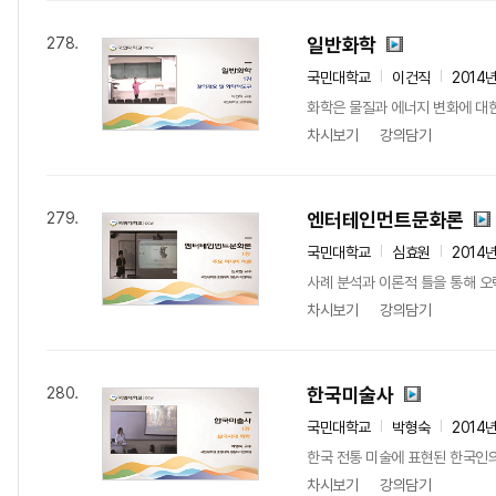
일반화학
278.
국민대학교
이건직
2014
화학은 물질과 에너지 변화에 대
차시보기
강의담기
엔터테인먼트문화론
279.
국민대학교
심효원
2014
사례 분석과 이론적 틀을 통해 오락
차시보기
강의담기
한국미술사
280.
국민대학교
박형숙
2014
한국 전통 미술에 표현된 한국인의
차시보기
강의담기