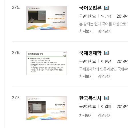
국어문법론
275.
국민대학교
임근석
2014
본 강의는 현대 국어를 대상으로 
차시보기
강의담기
국제경제학
276.
국민대학교
이한근
2014
국제경제학의 입문과정인 국제무
차시보기
강의담기
한국복식사
277.
국민대학교
이일지
2014
차시보기
강의담기