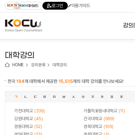
로
로
로
바
로그인
이용가이드
대시보드
가
가
가
로
기
기
기
가
(skip
기
to
강의
content)
대학
대학강의
기관
HOME
강의분류
대학강의
전공
전국
194
개 대학에서 제공한
15,515
개의 대학 강의를 만나보세요!
테마
ㄱ
ㄴ
ㄷ
ㄹ
ㅁ
ㅂ
ㅅ
ㅇ
ㅈ
ㅊ
ㅍ
ㅎ
가천대학교
(336)
가톨릭꽃동네대학교
(11)
강원대학교
(45)
건국대학교
(999)
경동대학교
(52)
경북대학교
(109)
경일대학교
(23)
경희대학교
(4)