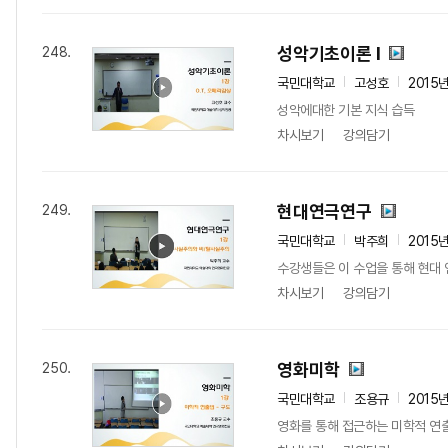
성악기초이론 I
248.
국민대학교
고성호
2015
성악에대한 기본 지식 습득
차시보기
강의담기
현대연극연구
249.
국민대학교
박주희
2015
수강생들은 이 수업을 통해 현대 
차시보기
강의담기
영화미학
250.
국민대학교
조용규
2015
영화를 통해 접근하는 미학적 연