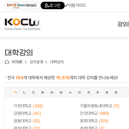
로
로
로
바
로그인
이용가이드
대시보드
가
가
가
로
기
기
기
가
(skip
기
to
강의
content)
대학
대학강의
기관
HOME
강의분류
대학강의
전공
전국
194
개 대학에서 제공한
15,515
개의 대학 강의를 만나보세요!
테마
ㄱ
ㄴ
ㄷ
ㄹ
ㅁ
ㅂ
ㅅ
ㅇ
ㅈ
ㅊ
ㅍ
ㅎ
가천대학교
(336)
가톨릭꽃동네대학교
(11)
강원대학교
(45)
건국대학교
(999)
경동대학교
(52)
경북대학교
(109)
경일대학교
(23)
경희대학교
(4)