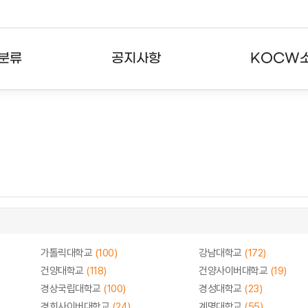
분류
공지사항
KOCW
강의
공지사항
KOCW란
강의
뉴스레터
활용안내
분야
주요통계현황
발자취
강의
서비스도움말
고객센터
가톨릭대학교
(100)
강남대학교
(172)
건양대학교
(118)
건양사이버대학교
(19)
경상국립대학교
(100)
경성대학교
(23)
경희사이버대학교
(24)
계명대학교
(55)