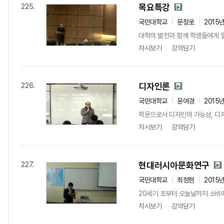
목요특강
225.
국민대학교
문창로
2015
대학의 발전과 함께 학생들에게 열
차시보기
강의담기
디자인론
226.
국민대학교
윤여경
2015
학문으로서 디자인의 가능성, 디
차시보기
강의담기
현대러시아문화연구
227.
국민대학교
최정현
2015
20세기 초부터 오늘날까지 소비
차시보기
강의담기