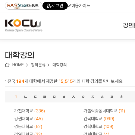
로
로
로
바
로그인
이용가이드
대시보드
가
가
가
로
기
기
기
가
(skip
기
to
강의
content)
대학
대학강의
기관
HOME
강의분류
대학강의
전공
전국
194
개 대학에서 제공한
15,515
개의 대학 강의를 만나보세요!
테마
ㄱ
ㄴ
ㄷ
ㄹ
ㅁ
ㅂ
ㅅ
ㅇ
ㅈ
ㅊ
ㅍ
ㅎ
가천대학교
(336)
가톨릭꽃동네대학교
(11)
강원대학교
(45)
건국대학교
(999)
경동대학교
(52)
경북대학교
(109)
경일대학교
(23)
경희대학교
(4)