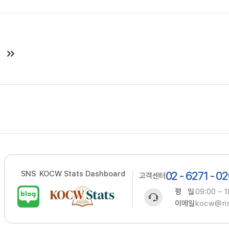
SNS
KOCW Stats Dashboard
02 - 6271 - 0
고객센터
평 일
09:00 ~ 1
이메일
kocw@ris