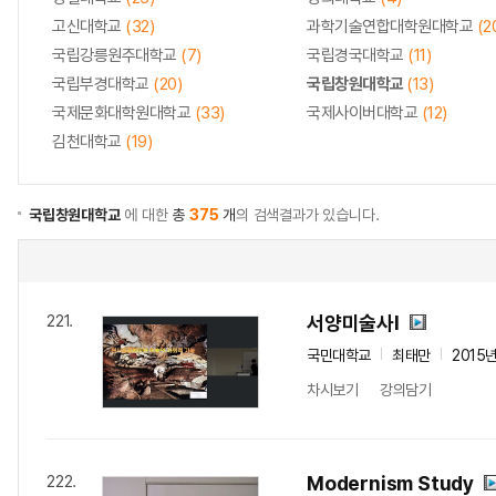
고신대학교
(32)
과학기술연합대학원대학교
(2
국립강릉원주대학교
(7)
국립경국대학교
(11)
국립부경대학교
(20)
국립창원대학교
(13)
국제문화대학원대학교
(33)
국제사이버대학교
(12)
김천대학교
(19)
국립창원대학교
에 대한
총
375
개
의 검색결과가 있습니다.
서양미술사Ⅰ
221.
국민대학교
최태만
2015
차시보기
강의담기
Modernism Study
222.