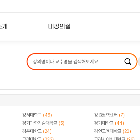
소개
내강의실
?
강의리스트
수강확인증강의
사용자의견
내강의클립
강서대학교
(46)
강원권역센터
(7)
경기과학기술대학교
(5)
경기대학교
(44)
경운대학교
(24)
경인교육대학교
(20)
고려대학교
(233)
고려사이버대학교
(26)