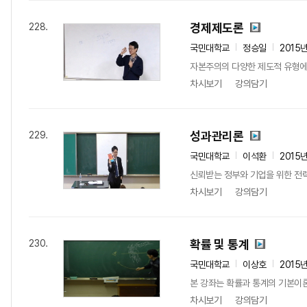
경제제도론
228.
국민대학교
정승일
2015
자본주의의 다양한 제도적 유형에 
차시보기
강의담기
성과관리론
229.
국민대학교
이석환
2015
신뢰받는 정부와 기업을 위한 전
차시보기
강의담기
확률 및 통계
230.
국민대학교
이상호
2015
본 강좌는 확률과 통계의 기본이
차시보기
강의담기