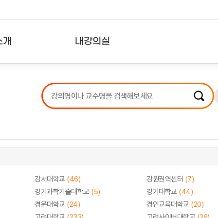
소개
내강의실
?
강의리스트
수강확인증강의
사용자의견
내강의클립
강서대학교
(46)
강원권역센터
(7)
경기과학기술대학교
(5)
경기대학교
(44)
경운대학교
(24)
경인교육대학교
(20)
고려대학교
(233)
고려사이버대학교
(26)