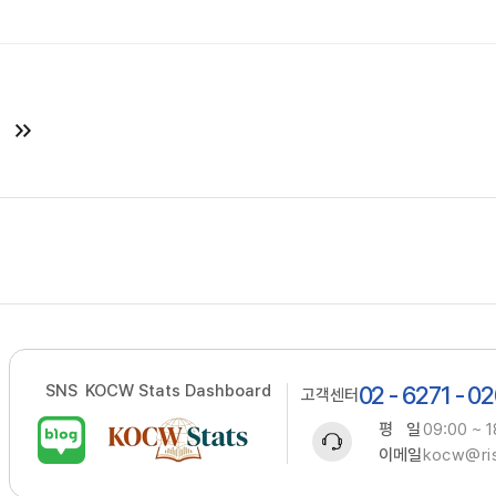
SNS
KOCW Stats Dashboard
02 - 6271 - 0
고객센터
평 일
09:00 ~ 1
이메일
kocw@ris