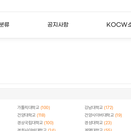
분류
공지사항
KOCW
강의
공지사항
KOCW란
강의
뉴스레터
활용안내
분야
주요통계현황
발자취
강의
서비스도움말
고객센터
가톨릭대학교
(100)
강남대학교
(172)
건양대학교
(118)
건양사이버대학교
(19)
경상국립대학교
(100)
경성대학교
(23)
경희사이버대학교
(24)
계명대학교
(55)