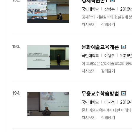
경제학원론1
192.
국민대학교
장덕주
2016
경제학의 기본원리와 현실경제 분
차시보기
강의담기
문화예술교육개론
193.
국민대학교
이용주
2016
이 교과목은 문화예술교육의 정책적
차시보기
강의담기
무용교수학습방법
194.
국민대학교
이지선
2016
문화예술교육분야에 대한 이해와 더
차시보기
강의담기