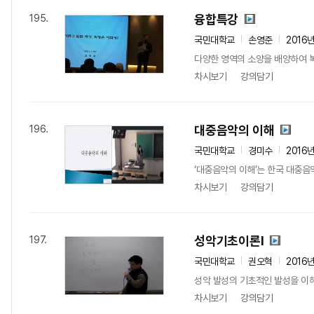
융합특강
195.
국민대학교
손영준
2016
다양한 영역의 소양을 배양하여 복
차시보기
강의담기
대중음악의 이해
196.
국민대학교
경미수
2016
‘대중음악의 이해’는 한국 대중음
차시보기
강의담기
성악기초이론I
197.
국민대학교
권오혁
2016
성악 발성의 기초적인 발성을 이
차시보기
강의담기