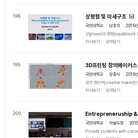
상평형 및 미세구조
198.
국민대학교
남호석
2015
상(phase)과 평형(equilibr
차시보기
강의담기
3D프린팅 창의메이커스
199.
국민대학교
장중식
2015
창의 메이커(creative mak
차시보기
강의담기
Entrepreneruship &
200.
국민대학교
아놀드정
201
Provide students with concep