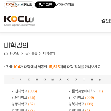
로
로
로
바
로그인
이용가이드
대시보드
가
가
가
로
기
기
기
가
(skip
기
to
강의
content)
대학
대학강의
기관
HOME
강의분류
대학강의
전공
전국
194
개 대학에서 제공한
15,515
개의 대학 강의를 만나보세요!
테마
ㄱ
ㄴ
ㄷ
ㄹ
ㅁ
ㅂ
ㅅ
ㅇ
ㅈ
ㅊ
ㅍ
ㅎ
가천대학교
(336)
가톨릭꽃동네대학교
(11)
강원대학교
(45)
건국대학교
(999)
경동대학교
(52)
경북대학교
(109)
경일대학교
(23)
경희대학교
(4)