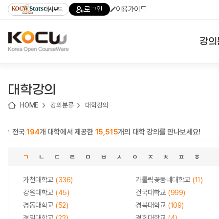
로
로
로
바
로그인
이용가이드
대시보드
가
가
가
로
기
기
기
가
(skip
기
to
강의
content)
대학
대학강의
기관
HOME
강의분류
대학강의
전공
전국
194
개 대학에서 제공한
15,515
개의 대학 강의를 만나보세요!
테마
ㄱ
ㄴ
ㄷ
ㄹ
ㅁ
ㅂ
ㅅ
ㅇ
ㅈ
ㅊ
ㅍ
ㅎ
가천대학교
(336)
가톨릭꽃동네대학교
(11)
강원대학교
(45)
건국대학교
(999)
경동대학교
(52)
경북대학교
(109)
경일대학교
(23)
경희대학교
(4)