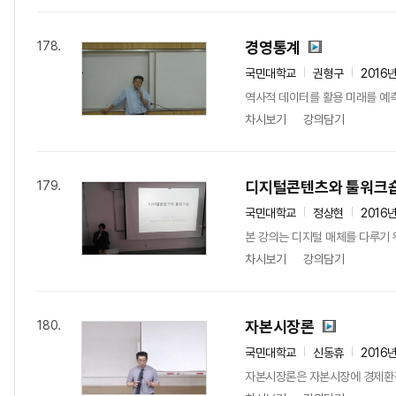
경영통계
178.
국민대학교
권형구
2016
역사적 데이터를 활용 미래를 예
차시보기
강의담기
디지털콘텐츠와 툴워크
179.
국민대학교
정상현
2016
본 강의는 디지털 매체를 다루기 
차시보기
강의담기
자본시장론
180.
국민대학교
신동휴
2016
자본시장론은 자본시장에 경제환경