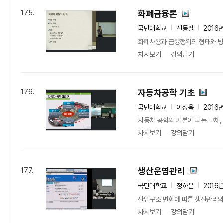
화폐금융론
175.
국민대학교
신동필
2016
화폐사용과 금융행위의 형태와 방식
차시보기
강의담기
자동차공학 기초
176.
국민대학교
이성욱
2016
자동차 공학의 기본이 되는 고체, 
차시보기
강의담기
생산운영관리
177.
국민대학교
정하은
2016
산업구조 변화에 따른 생산관리의 
차시보기
강의담기