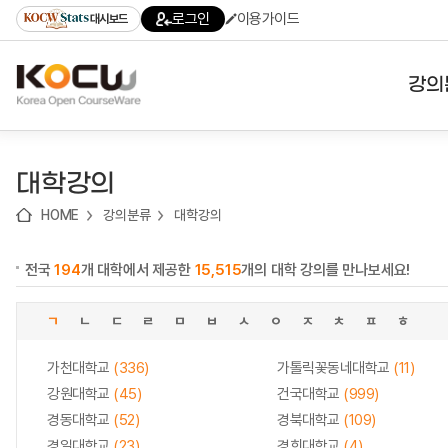
로
로
로
바
로그인
이용가이드
대시보드
가
가
가
로
기
기
기
가
(skip
기
to
강의
content)
대학
대학강의
기관
HOME
강의분류
대학강의
전공
전국
194
개 대학에서 제공한
15,515
개의 대학 강의를 만나보세요!
테마
ㄱ
ㄴ
ㄷ
ㄹ
ㅁ
ㅂ
ㅅ
ㅇ
ㅈ
ㅊ
ㅍ
ㅎ
가천대학교
(336)
가톨릭꽃동네대학교
(11)
강원대학교
(45)
건국대학교
(999)
경동대학교
(52)
경북대학교
(109)
경일대학교
(23)
경희대학교
(4)