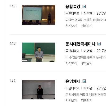
융합특강
145.
국민대학교
이석환
2017
다양한 영역의 소양을 배양하여 복
차시보기
강의담기
동시대연극세미나
146.
국민대학교
이영석
2017
이 수업은 영어를 통하여 동시대의
차시보기
강의담기
운영체제
147.
국민대학교
이시윤
2017
운영체제의 역할에 대해서 이해하고
차시보기
강의담기