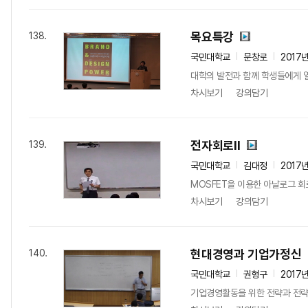
목요특강
138.
국민대학교
문창로
2017
대학의 발전과 함께 학생들에게 열
차시보기
강의담기
전자회로II
139.
국민대학교
김대정
2017
MOSFET을 이용한 아날로그 회
차시보기
강의담기
현대경영과 기업가정신
140.
국민대학교
권형구
2017
기업경영활동을 위한 전략과 전략