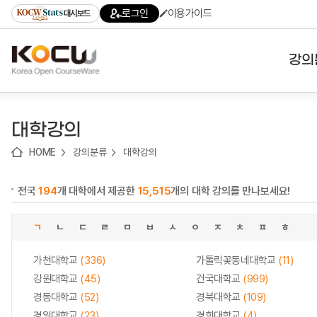
로
로
로
바
로그인
이용가이드
대시보드
가
가
가
로
기
기
기
가
(skip
기
to
강의
content)
대학
대학강의
기관
HOME
강의분류
대학강의
전공
전국
194
개 대학에서 제공한
15,515
개의 대학 강의를 만나보세요!
테마
ㄱ
ㄴ
ㄷ
ㄹ
ㅁ
ㅂ
ㅅ
ㅇ
ㅈ
ㅊ
ㅍ
ㅎ
가천대학교
(336)
가톨릭꽃동네대학교
(11)
강원대학교
(45)
건국대학교
(999)
경동대학교
(52)
경북대학교
(109)
경일대학교
(23)
경희대학교
(4)