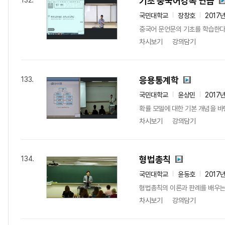
기초 중국어강독 연습
132.
국민대학교
장창호
2017
중국어 문언문의 기초를 학습한
차시보기
강의담기
응용통계학
133.
국민대학교
윤상민
2017
확률 모델에 대한 기본 개념을 바
차시보기
강의담기
형법총칙
134.
국민대학교
윤동호
2017
형법총칙의 이론과 판례를 배우는
차시보기
강의담기