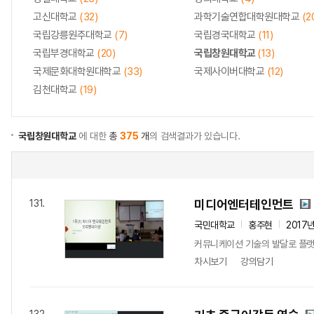
고신대학교
(32)
과학기술연합대학원대학교
(2
국립강릉원주대학교
(7)
국립경국대학교
(11)
국립부경대학교
(20)
국립창원대학교
(13)
국제문화대학원대학교
(33)
국제사이버대학교
(12)
김천대학교
(19)
국립창원대학교
에 대한
총
375
개
의 검색결과가 있습니다.
미디어엔터테인먼트
131.
국민대학교
홍주현
2017
커뮤니케이션 기술의 발달로 플랫폼
차시보기
강의담기