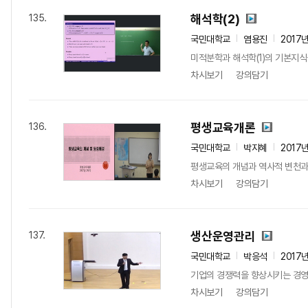
해석학(2)
135.
국민대학교
염용진
2017
미적분학과 해석학(1)의 기본지식
차시보기
강의담기
평생교육개론
136.
국민대학교
박지혜
2017
평생교육의 개념과 역사적 변천과정
차시보기
강의담기
생산운영관리
137.
국민대학교
박응석
2017
기업의 경쟁력을 향상시키는 경영 
차시보기
강의담기