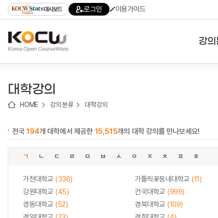
로
로
로
바
로그인
이용가이드
대시보드
가
가
가
로
기
기
기
가
(skip
기
to
강의
content)
대학
대학강의
기관
HOME
강의분류
대학강의
전공
전국
194
개 대학에서 제공한
15,515
개의 대학 강의를 만나보세요!
테마
ㄱ
ㄴ
ㄷ
ㄹ
ㅁ
ㅂ
ㅅ
ㅇ
ㅈ
ㅊ
ㅍ
ㅎ
가천대학교
(336)
가톨릭꽃동네대학교
(11)
강원대학교
(45)
건국대학교
(999)
경동대학교
(52)
경북대학교
(109)
경일대학교
(23)
경희대학교
(4)