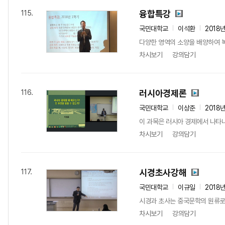
융합특강
115.
국민대학교
이석환
2018
다양한 영역의 소양을 배양하여 복
차시보기
강의담기
러시아경제론
116.
국민대학교
이상준
2018
이 과목은 러시아 경제에서 나타나
차시보기
강의담기
시경초사강해
117.
국민대학교
이규일
2018
시경과 초사는 중국문학의 원류로서
차시보기
강의담기