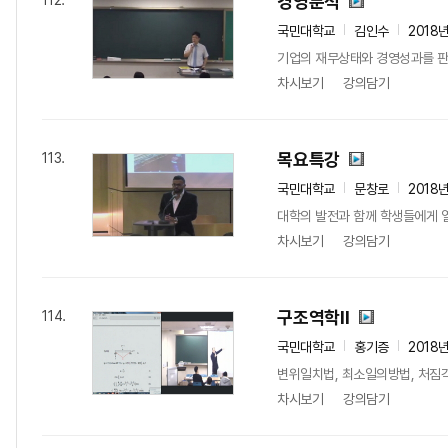
경영분석
112.
국민대학교
김인수
2018
기업의 재무상태와 경영성과를 
차시보기
강의담기
목요특강
113.
국민대학교
문창로
2018
대학의 발전과 함께 학생들에게 열
차시보기
강의담기
구조역학II
114.
국민대학교
홍기증
2018
변위일치법, 최소일의방법, 처짐
차시보기
강의담기