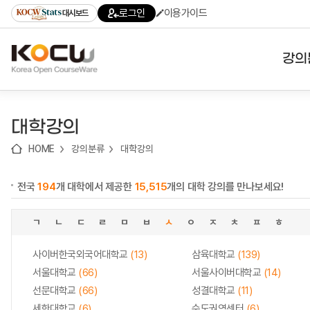
로
로
로
바
로그인
이용가이드
대시보드
가
가
가
로
기
기
기
가
(skip
기
to
강의
content)
대학
대학강의
기관
HOME
강의분류
대학강의
전공
전국
194
개 대학에서 제공한
15,515
개의 대학 강의를 만나보세요!
테마
ㄱ
ㄴ
ㄷ
ㄹ
ㅁ
ㅂ
ㅅ
ㅇ
ㅈ
ㅊ
ㅍ
ㅎ
사이버한국외국어대학교
(13)
삼육대학교
(139)
서울대학교
(66)
서울사이버대학교
(14)
선문대학교
(66)
성결대학교
(11)
세한대학교
(6)
수도권역센터
(6)