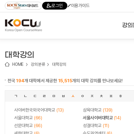
로
로
로
바
로그인
이용가이드
대시보드
가
가
가
로
기
기
기
가
(skip
기
to
강의
content)
대학
대학강의
기관
HOME
강의분류
대학강의
전공
전국
194
개 대학에서 제공한
15,515
개의 대학 강의를 만나보세요!
테마
ㄱ
ㄴ
ㄷ
ㄹ
ㅁ
ㅂ
ㅅ
ㅇ
ㅈ
ㅊ
ㅍ
ㅎ
사이버한국외국어대학교
(13)
삼육대학교
(139)
서울대학교
(66)
서울사이버대학교
(14)
선문대학교
(66)
성결대학교
(11)
세한대학교
(6)
수도권역센터
(6)