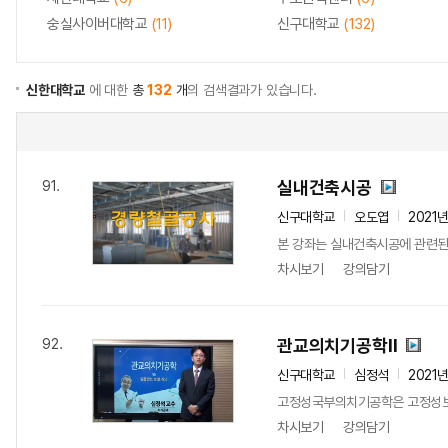
숭실사이버대학교
(11)
신구대학교
(132)
신한대학교
에 대한
총
132
개
의 검색결과가 있습니다.
실내건축시공
91.
신구대학교
오도엽
2021
본 강좌는 실내건축시공에 관련된
차시보기
강의담기
관교의치기공학Ⅱ
92.
신구대학교
심정석
2021
고정성국부의치기공학은 고정성보철
차시보기
강의담기