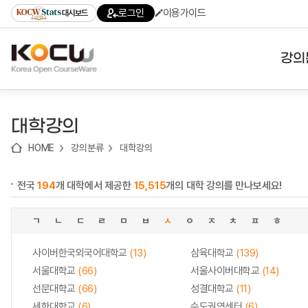
로
로
로
바
로그인
이용가이드
대시보드
가
가
가
로
기
기
기
가
(skip
기
to
강의
content)
대학
대학강의
기관
HOME
강의분류
대학강의
전공
전국
194
개 대학에서 제공한
15,515
개의 대학 강의를 만나보세요!
테마
ㄱ
ㄴ
ㄷ
ㄹ
ㅁ
ㅂ
ㅅ
ㅇ
ㅈ
ㅊ
ㅍ
ㅎ
사이버한국외국어대학교
(13)
삼육대학교
(139)
서울대학교
(66)
서울사이버대학교
(14)
선문대학교
(66)
성결대학교
(11)
세한대학교
(6)
수도권역센터
(6)