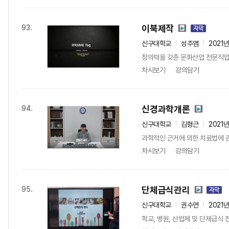
이북제작
93.
신구대학교
성주염
2021
창의력을 갖춘 문화산업 전문직업
차시보기
강의담기
신경과학개론
94.
신구대학교
김형근
2021
과학적인 근거에 의한 치료법에 
차시보기
강의담기
단체급식관리
95.
신구대학교
권수연
2021
학교, 병원, 산업체 및 단체급식