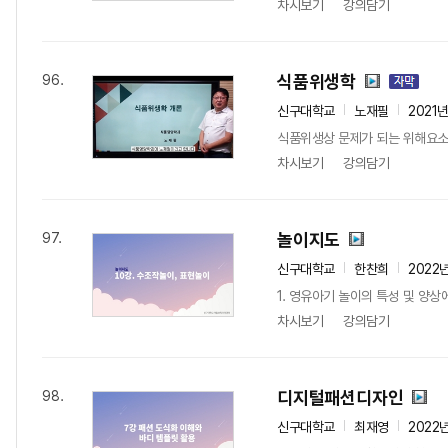
차시보기
강의담기
식품위생학
96.
신구대학교
노재필
2021
식품위생상 문제가 되는 위해요소를
차시보기
강의담기
놀이지도
97.
신구대학교
한찬희
2022
1. 영유아기 놀이의 특성 및 양상
차시보기
강의담기
디지털패션디자인
98.
신구대학교
최재영
2022