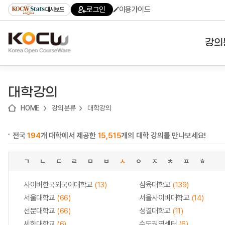
로
로
로
바
로그인
이용가이드
대시보드
가
가
가
로
기
기
기
가
(skip
기
to
강의
content)
대학
대학강의
기관
HOME
강의분류
대학강의
전공
전국
194
개 대학에서 제공한
15,515
개의 대학 강의를 만나보세요!
테마
ㄱ
ㄴ
ㄷ
ㄹ
ㅁ
ㅂ
ㅅ
ㅇ
ㅈ
ㅊ
ㅍ
ㅎ
사이버한국외국어대학교
(13)
삼육대학교
(139)
서울대학교
(66)
서울사이버대학교
(14)
선문대학교
(66)
성결대학교
(11)
세한대학교
(6)
수도권역센터
(6)