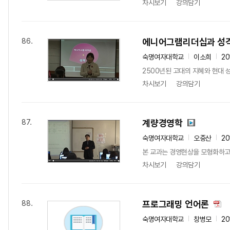
차시보기
강의담기
에니어그램리더십과 성
86.
숙명여자대학교
이소희
20
2500년된 고대의 지혜와 현대
차시보기
강의담기
계량경영학
87.
숙명여자대학교
오중산
20
본 교과는 경영현상을 모형화하고
차시보기
강의담기
프로그래밍 언어론
88.
숙명여자대학교
창병모
20