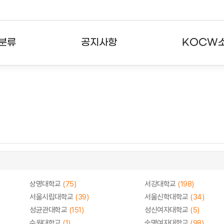
분류
공지사항
KOCW
강의
공지사항
KOCW란
강의
뉴스레터
활용안내
분야
주요통계현황
발자취
강의
서비스도움말
고객센터
상명대학교
(75)
서강대학교
(198)
서울시립대학교
(39)
서울신학대학교
(34)
성균관대학교
(151)
성신여자대학교
(5)
수원대학교
(1)
숙명여자대학교
(98)