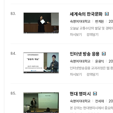
세계속의 한국문화
83.
숙명여자대학교
변계원
20
오늘날 교통수단의 발달 및 경제의
차시보기
강의담기
인터넷 방송 응용
84.
숙명여자대학교
윤용익
20
인터넷방송응용 교과과정은 웹 환경에
차시보기
강의담기
현대 영미시
85.
숙명여자대학교
전세재
20
본 강의는 현대영미시에서 중요하