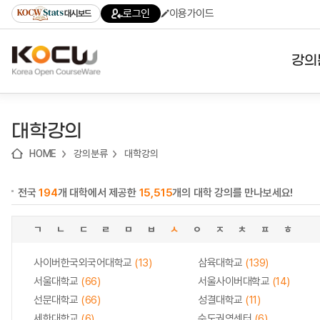
로
로
로
바
로그인
이용가이드
대시보드
가
가
가
로
기
기
기
가
(skip
기
to
강의
content)
대학
대학강의
기관
HOME
강의분류
대학강의
전공
전국
194
개 대학에서 제공한
15,515
개의 대학 강의를 만나보세요!
테마
ㄱ
ㄴ
ㄷ
ㄹ
ㅁ
ㅂ
ㅅ
ㅇ
ㅈ
ㅊ
ㅍ
ㅎ
사이버한국외국어대학교
(13)
삼육대학교
(139)
서울대학교
(66)
서울사이버대학교
(14)
선문대학교
(66)
성결대학교
(11)
세한대학교
(6)
수도권역센터
(6)