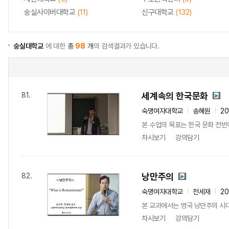
숭실사이버대학교
(11)
신구대학교
(132)
숭실대학교
에 대한
총
98
개
의 검색결과가 있습니다.
세계속의 한국문화
81.
숙명여자대학교
송혜원
20
본 수업의 목표는 한국 문화 전반
차시보기
강의담기
낭만주의
82.
숙명여자대학교
전세재
20
본 교과에서는 영국 낭만주의 시대의 
차시보기
강의담기