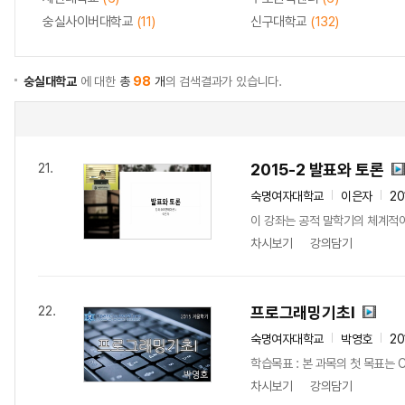
숭실사이버대학교
(11)
신구대학교
(132)
숭실대학교
에 대한
총
98
개
의 검색결과가 있습니다.
2015-2 발표와 토론
21.
숙명여자대학교
이은자
20
이 강좌는 공적 말학기의 체계적이
차시보기
강의담기
프로그래밍기초I
22.
숙명여자대학교
박영호
20
학습목표 : 본 과목의 첫 목표는 
차시보기
강의담기