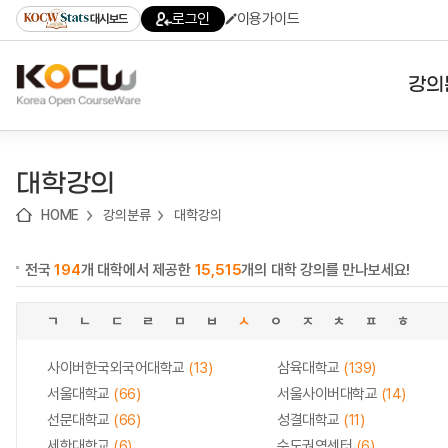
로
로
로
바
로그인
이용가이드
대시보드
가
가
가
로
기
기
기
가
(skip
기
to
강의
content)
대학
대학강의
기관
HOME
강의분류
대학강의
전공
전국
194
개 대학에서 제공한
15,515
개의 대학 강의를 만나보세요!
테마
ㄱ
ㄴ
ㄷ
ㄹ
ㅁ
ㅂ
ㅅ
ㅇ
ㅈ
ㅊ
ㅍ
ㅎ
사이버한국외국어대학교
(13)
삼육대학교
(139)
서울대학교
(66)
서울사이버대학교
(14)
선문대학교
(66)
성결대학교
(11)
세한대학교
(6)
수도권역센터
(6)