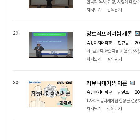
한국의 역사, 지형, 사람에 대한
차시보기
강의담기
앙트러프러너십 개론
29.
숙명여자대학교
김규동
20
가. 교과목 학습목표 기업가정신(앙
차시보기
강의담기
커뮤니케이션 이론
30.
숙명여자대학교
안민호
20
1.사회커뮤니케이션 현상을 설명
차시보기
강의담기