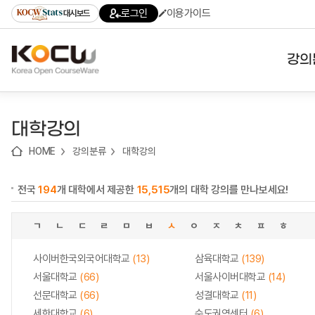
로
로
로
바
로그인
이용가이드
대시보드
가
가
가
로
기
기
기
가
(skip
기
to
강의
content)
대학
대학강의
기관
HOME
강의분류
대학강의
전공
전국
194
개 대학에서 제공한
15,515
개의 대학 강의를 만나보세요!
테마
ㄱ
ㄴ
ㄷ
ㄹ
ㅁ
ㅂ
ㅅ
ㅇ
ㅈ
ㅊ
ㅍ
ㅎ
사이버한국외국어대학교
(13)
삼육대학교
(139)
서울대학교
(66)
서울사이버대학교
(14)
선문대학교
(66)
성결대학교
(11)
세한대학교
(6)
수도권역센터
(6)