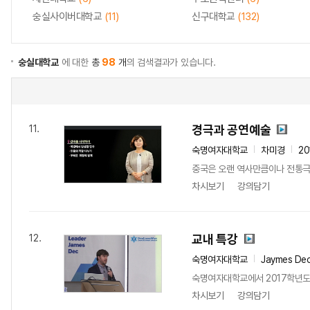
숭실사이버대학교
(11)
신구대학교
(132)
숭실대학교
에 대한
총
98
개
의 검색결과가 있습니다.
경극과 공연예술
11.
숙명여자대학교
차미경
20
중국은 오랜 역사만큼이나 전통극,
차시보기
강의담기
교내 특강
12.
숙명여자대학교
Jaymes De
숙명여자대학교에서 2017학년도
차시보기
강의담기