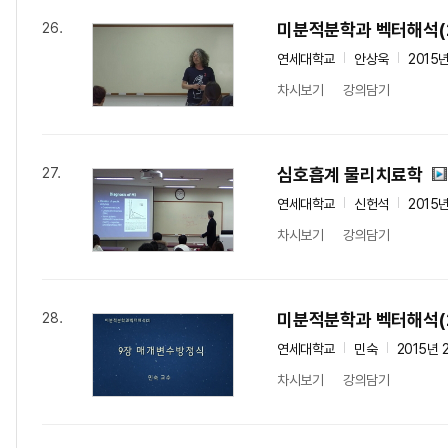
미분적분학과 벡터해석(
26.
연세대학교
안상욱
2015
차시보기
강의담기
심호흡계 물리치료학
27.
연세대학교
신헌석
2015
차시보기
강의담기
미분적분학과 벡터해석(
28.
연세대학교
민숙
2015년 
차시보기
강의담기