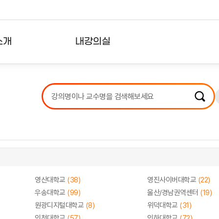
소개
내강의실
?
강의리스트
수강확인증강의
사용자의견
내강의클립
영산대학교
(38)
영진사이버대학교
(22)
우송대학교
(99)
울산/경남권역센터
(19)
원광디지털대학교
(8)
위덕대학교
(31)
인천대학교
(57)
인하대학교
(72)