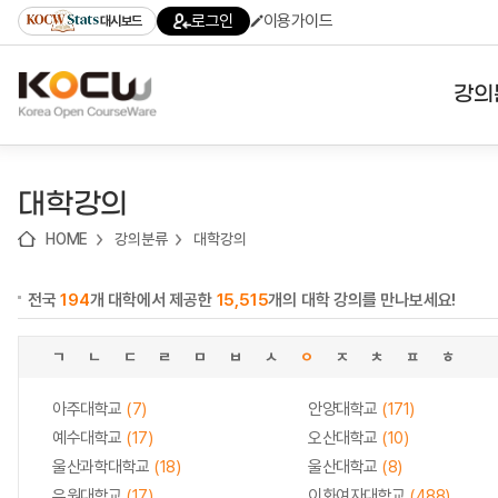
로
로
로
바
로그인
이용가이드
대시보드
가
가
가
로
기
기
기
가
(skip
기
to
강의
content)
대학
대학강의
기관
HOME
강의분류
대학강의
전공
전국
194
개 대학에서 제공한
15,515
개의 대학 강의를 만나보세요!
테마
ㄱ
ㄴ
ㄷ
ㄹ
ㅁ
ㅂ
ㅅ
ㅇ
ㅈ
ㅊ
ㅍ
ㅎ
아주대학교
(7)
안양대학교
(171)
예수대학교
(17)
오산대학교
(10)
울산과학대학교
(18)
울산대학교
(8)
유원대학교
(17)
이화여자대학교
(488)