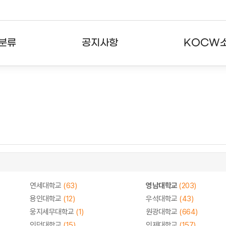
분류
공지사항
KOCW
강의
공지사항
KOCW란
강의
뉴스레터
활용안내
분야
주요통계현황
발자취
강의
서비스도움말
고객센터
연세대학교
(63)
영남대학교
(203)
용인대학교
(12)
우석대학교
(43)
웅지세무대학교
(1)
원광대학교
(664)
인덕대학교
(15)
인제대학교
(157)