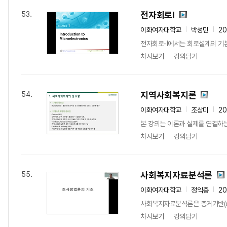
전자회로I
53.
이화여자대학교
박성민
20
전자회로-I에서는 회로설계의 기본
차시보기
강의담기
지역사회복지론
54.
이화여자대학교
조상미
2
본 강의는 이론과 실제를 연결하는 
차시보기
강의담기
사회복지자료분석론
55.
이화여자대학교
정익중
2
사회복지자료분석론은 증거기반(ev
차시보기
강의담기