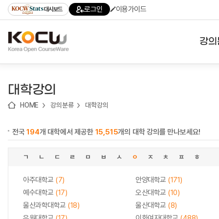
로
로
로
바
로그인
이용가이드
대시보드
가
가
가
로
기
기
기
가
(skip
기
to
강의
content)
대학
대학강의
기관
HOME
강의분류
대학강의
전공
전국
194
개 대학에서 제공한
15,515
개의 대학 강의를 만나보세요!
테마
ㄱ
ㄴ
ㄷ
ㄹ
ㅁ
ㅂ
ㅅ
ㅇ
ㅈ
ㅊ
ㅍ
ㅎ
아주대학교
(7)
안양대학교
(171)
예수대학교
(17)
오산대학교
(10)
울산과학대학교
(18)
울산대학교
(8)
유원대학교
(17)
이화여자대학교
(488)