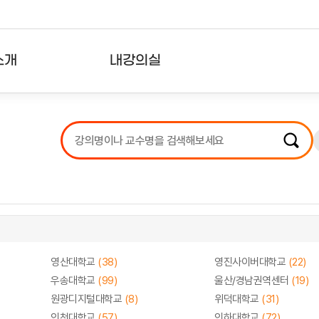
소개
내강의실
?
강의리스트
수강확인증강의
사용자의견
내강의클립
영산대학교
(38)
영진사이버대학교
(22)
우송대학교
(99)
울산/경남권역센터
(19)
원광디지털대학교
(8)
위덕대학교
(31)
인천대학교
(57)
인하대학교
(72)