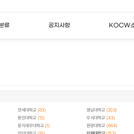
분류
공지사항
KOCW
강의
공지사항
KOCW란
강의
뉴스레터
활용안내
분야
주요통계현황
발자취
강의
서비스도움말
고객센터
연세대학교
(63)
영남대학교
(203)
용인대학교
(12)
우석대학교
(43)
웅지세무대학교
(1)
원광대학교
(664)
인덕대학교
(15)
인제대학교
(157)