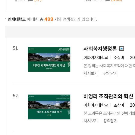
인제대학교
에 대한
총
488
개
의 검색결과가 있습니다.
사회복지행정론
51.
이화여자대학교
조상미
20
본 강의는 사회복지조직에 대한 이
차시보기
강의담기
비영리 조직관리와 혁신
52.
이화여자대학교
조상미
20
본 교과목은 조직관리와 전략기획을
차시보기
강의담기