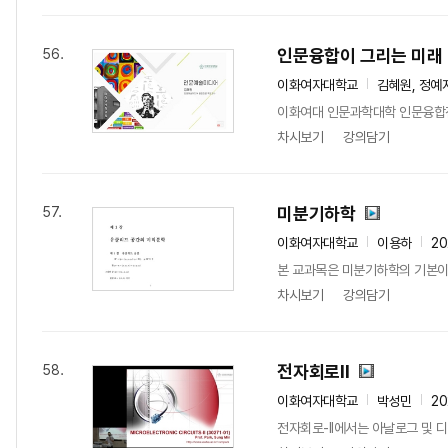
인문융합이 그리는 미래
56.
이화여자대학교
김혜원, 정예
이화여대 인문과학대학 인문융합전
차시보기
강의담기
미분기하학
57.
이화여자대학교
이용하
2
본 교과목은 미분기하학의 기본이
차시보기
강의담기
전자회로II
58.
이화여자대학교
박성민
2
전자회로-II에서는 아날로그 및 디지털 