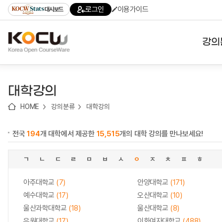
로
로
로
바
로그인
이용가이드
대시보드
가
가
가
로
기
기
기
가
(skip
기
to
강의
content)
대학
대학강의
기관
HOME
강의분류
대학강의
전공
전국
194
개 대학에서 제공한
15,515
개의 대학 강의를 만나보세요!
테마
ㄱ
ㄴ
ㄷ
ㄹ
ㅁ
ㅂ
ㅅ
ㅇ
ㅈ
ㅊ
ㅍ
ㅎ
아주대학교
(7)
안양대학교
(171)
예수대학교
(17)
오산대학교
(10)
울산과학대학교
(18)
울산대학교
(8)
유원대학교
(17)
이화여자대학교
(488)