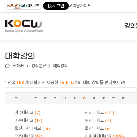
로
로
로
바
로그인
이용가이드
대시보드
가
가
가
로
기
기
기
가
(skip
기
to
강의
content)
대학
대학강의
기관
HOME
강의분류
대학강의
전공
전국
194
개 대학에서 제공한
15,515
개의 대학 강의를 만나보세요!
테마
ㄱ
ㄴ
ㄷ
ㄹ
ㅁ
ㅂ
ㅅ
ㅇ
ㅈ
ㅊ
ㅍ
ㅎ
아주대학교
(7)
안양대학교
(171)
예수대학교
(17)
오산대학교
(10)
울산과학대학교
(18)
울산대학교
(8)
유원대학교
(17)
이화여자대학교
(488)