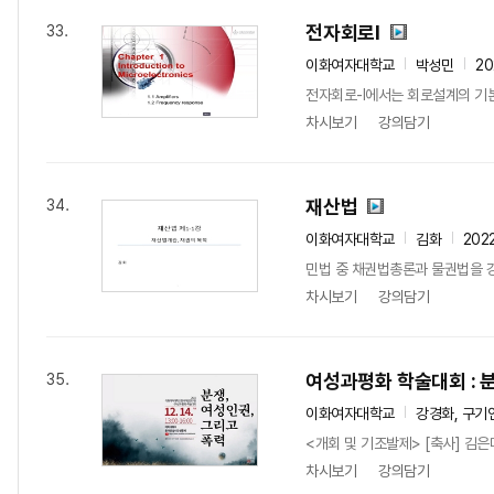
전자회로I
33.
이화여자대학교
박성민
20
전자회로-I에서는 회로설계의 기본
차시보기
강의담기
재산법
34.
이화여자대학교
김화
202
민법 중 채권법총론과 물권법을 강
차시보기
강의담기
여성과평화 학술대회 : 분
35.
이화여자대학교
강경화, 구기연
<개회 및 기조발제> [축사] 김은
차시보기
강의담기