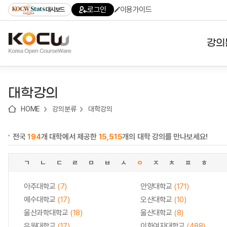
로
로
로
바
로그인
이용가이드
대시보드
가
가
가
로
기
기
기
가
(skip
기
to
강의
content)
대학
대학강의
기관
HOME
강의분류
대학강의
전공
전국
194
개 대학에서 제공한
15,515
개의 대학 강의를 만나보세요!
테마
ㄱ
ㄴ
ㄷ
ㄹ
ㅁ
ㅂ
ㅅ
ㅇ
ㅈ
ㅊ
ㅍ
ㅎ
아주대학교
(7)
안양대학교
(171)
예수대학교
(17)
오산대학교
(10)
울산과학대학교
(18)
울산대학교
(8)
유원대학교
(17)
이화여자대학교
(488)