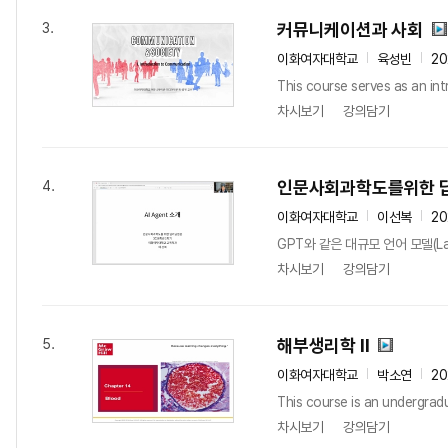
커뮤니케이션과 사회
3.
이화여자대학교
육성빈
20
This course serves as an in
차시보기
강의담기
인문사회과학도를위한 
4.
이화여자대학교
이선복
20
GPT와 같은 대규모 언어 모델(La
차시보기
강의담기
해부생리학 II
5.
이화여자대학교
박소연
2
This course is an undergradu
차시보기
강의담기