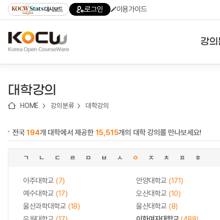
로
로
로
바
로그인
이용가이드
대시보드
가
가
가
로
기
기
기
가
(skip
기
to
강의
content)
대학
대학강의
기관
HOME
강의분류
대학강의
전공
전국
194
개 대학에서 제공한
15,515
개의 대학 강의를 만나보세요!
테마
ㄱ
ㄴ
ㄷ
ㄹ
ㅁ
ㅂ
ㅅ
ㅇ
ㅈ
ㅊ
ㅍ
ㅎ
아주대학교
(7)
안양대학교
(171)
예수대학교
(17)
오산대학교
(10)
울산과학대학교
(18)
울산대학교
(8)
유원대학교
(17)
이화여자대학교
(488)