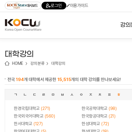
로
로
로
바
로그인
이용가이드
대시보드
가
가
가
로
기
기
기
가
(skip
기
to
강의
content)
대학
대학강의
기관
HOME
강의분류
대학강의
전공
전국
194
개 대학에서 제공한
15,515
개의 대학 강의를 만나보세요!
테마
ㄱ
ㄴ
ㄷ
ㄹ
ㅁ
ㅂ
ㅅ
ㅇ
ㅈ
ㅊ
ㅍ
ㅎ
한경국립대학교
(271)
한국공학대학교
(98)
한국외국어대학교
(560)
한국항공대학교
(21)
한서대학교
(127)
한성대학교
(72)
한양여자대학교
(5)
협성대학교
(18)