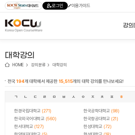
로
로
로
바
로그인
이용가이드
대시보드
가
가
가
로
기
기
기
가
(skip
기
to
강의
content)
대학
대학강의
기관
HOME
강의분류
대학강의
전공
전국
194
개 대학에서 제공한
15,515
개의 대학 강의를 만나보세요!
테마
ㄱ
ㄴ
ㄷ
ㄹ
ㅁ
ㅂ
ㅅ
ㅇ
ㅈ
ㅊ
ㅍ
ㅎ
한경국립대학교
(271)
한국공학대학교
(98)
한국외국어대학교
(560)
한국항공대학교
(21)
한서대학교
(127)
한성대학교
(72)
한양여자대학교
(5)
협성대학교
(18)