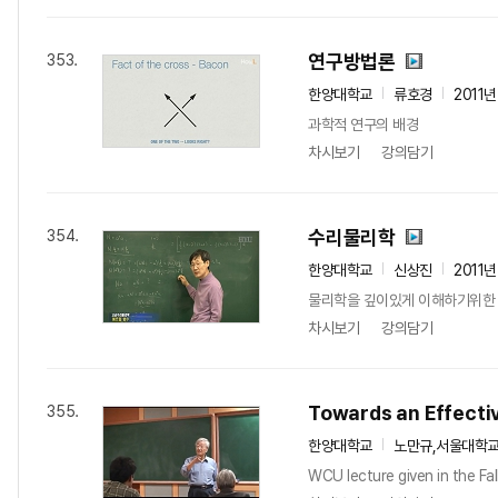
연구방법론
353.
한양대학교
류호경
2011년
과학적 연구의 배경
차시보기
강의담기
수리물리학
354.
한양대학교
신상진
2011년
물리학을 깊이있게 이해하기위한 
차시보기
강의담기
Towards an Effecti
355.
한양대학교
노만규,서울대학
WCU lecture given in the Fa