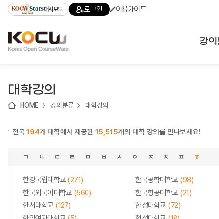
로
로
로
바
로그인
이용가이드
대시보드
가
가
가
로
기
기
기
가
(skip
기
to
강의
content)
대학
대학강의
기관
HOME
강의분류
대학강의
전공
전국
194
개 대학에서 제공한
15,515
개의 대학 강의를 만나보세요!
테마
ㄱ
ㄴ
ㄷ
ㄹ
ㅁ
ㅂ
ㅅ
ㅇ
ㅈ
ㅊ
ㅍ
ㅎ
한경국립대학교
(271)
한국공학대학교
(98)
한국외국어대학교
(560)
한국항공대학교
(21)
한서대학교
(127)
한성대학교
(72)
한양여자대학교
(5)
협성대학교
(18)