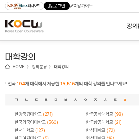
로
로
로
바
로그인
이용가이드
대시보드
가
가
가
로
기
기
기
가
(skip
기
to
강의
content)
대학
대학강의
기관
HOME
강의분류
대학강의
전공
전국
194
개 대학에서 제공한
15,515
개의 대학 강의를 만나보세요!
테마
ㄱ
ㄴ
ㄷ
ㄹ
ㅁ
ㅂ
ㅅ
ㅇ
ㅈ
ㅊ
ㅍ
ㅎ
한경국립대학교
(271)
한국공학대학교
(98)
한국외국어대학교
(560)
한국항공대학교
(21)
한서대학교
(127)
한성대학교
(72)
한양여자대학교
(5)
협성대학교
(18)