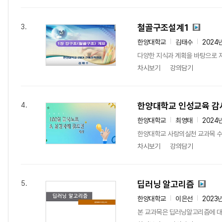
철골구조설계1
3.
한양대학교
김태수
2024
다양한 지식과 계획을 바탕으로 자
차시보기
강의담기
한양대학교 인성교육 감
4.
한양대학교
최영태
2024
한양대학교 사랑의실천 교과목 수강
차시보기
강의담기
딥러닝 알고리즘
5.
한양대학교
이은선
2023
본 교과목은 딥러닝알고리즘에 대해