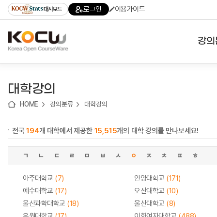
로
로
로
바
로그인
이용가이드
대시보드
가
가
가
로
기
기
기
가
(skip
기
to
강의
content)
대학
대학강의
기관
HOME
강의분류
대학강의
전공
전국
194
개 대학에서 제공한
15,515
개의 대학 강의를 만나보세요!
테마
ㄱ
ㄴ
ㄷ
ㄹ
ㅁ
ㅂ
ㅅ
ㅇ
ㅈ
ㅊ
ㅍ
ㅎ
아주대학교
(7)
안양대학교
(171)
예수대학교
(17)
오산대학교
(10)
울산과학대학교
(18)
울산대학교
(8)
유원대학교
(17)
이화여자대학교
(488)