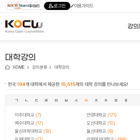
로
로
로
바
로그인
이용가이드
대시보드
가
가
가
로
기
기
기
가
(skip
기
to
강의
content)
대학
대학강의
기관
HOME
강의분류
대학강의
전공
전국
194
개 대학에서 제공한
15,515
개의 대학 강의를 만나보세요!
테마
ㄱ
ㄴ
ㄷ
ㄹ
ㅁ
ㅂ
ㅅ
ㅇ
ㅈ
ㅊ
ㅍ
ㅎ
아주대학교
(7)
안양대학교
(171)
예수대학교
(17)
오산대학교
(10)
울산과학대학교
(18)
울산대학교
(8)
유원대학교
(17)
이화여자대학교
(488)