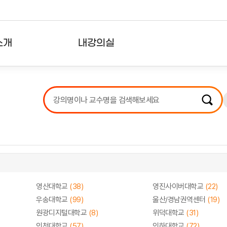
소개
내강의실
?
강의리스트
수강확인증강의
사용자의견
내강의클립
영산대학교
(38)
영진사이버대학교
(22)
우송대학교
(99)
울산/경남권역센터
(19)
원광디지털대학교
(8)
위덕대학교
(31)
인천대학교
(57)
인하대학교
(72)