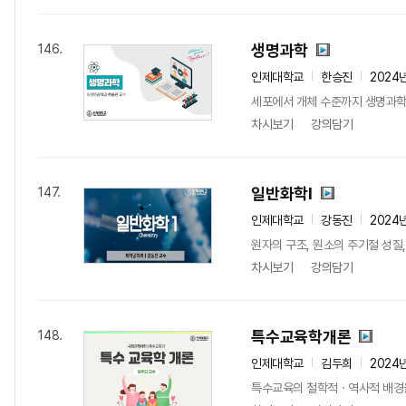
생명과학
146.
인제대학교
한승진
2024
세포에서 개체 수준까지 생명과학에
차시보기
강의담기
일반화학I
147.
인제대학교
강동진
2024
원자의 구조, 원소의 주기절 성질
차시보기
강의담기
특수교육학개론
148.
인제대학교
김두희
2024
특수교육의 철학적ㆍ역사적 배경을