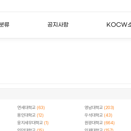
분류
공지사항
KOCW
강의
공지사항
KOCW란
강의
뉴스레터
활용안내
분야
주요통계현황
발자취
강의
서비스도움말
고객센터
연세대학교
(63)
영남대학교
(203)
용인대학교
(12)
우석대학교
(43)
웅지세무대학교
(1)
원광대학교
(664)
인덕대학교
(15)
인제대학교
(157)