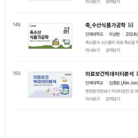
차시보기
강의담기
축,수산식품가공학
149.
인제대학교
이상현
2024
축산물과 수산물의 재료 특성을 
차시보기
강의담기
의료보건빅데이터분석
150.
인제대학교
김종원 (,Kim Jon
병원환자정보나 약국처방전 등 의
차시보기
강의담기