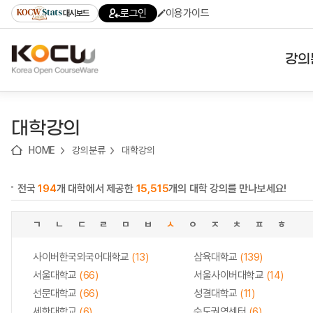
로
로
로
바
로그인
이용가이드
대시보드
가
가
가
로
기
기
기
가
(skip
기
to
강의
content)
대학
대학강의
기관
HOME
강의분류
대학강의
전공
전국
194
개 대학에서 제공한
15,515
개의 대학 강의를 만나보세요!
테마
ㄱ
ㄴ
ㄷ
ㄹ
ㅁ
ㅂ
ㅅ
ㅇ
ㅈ
ㅊ
ㅍ
ㅎ
사이버한국외국어대학교
(13)
삼육대학교
(139)
서울대학교
(66)
서울사이버대학교
(14)
선문대학교
(66)
성결대학교
(11)
세한대학교
(6)
수도권역센터
(6)