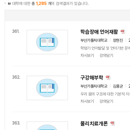
ㅂ
대학에 대한
총
1,285
개
의 검색결과가 있습니다.
학습장애 언어재활
361.
부산가톨릭대학교
장현진
학령기 언어발달 및 언어기반 문해
차시보기
강의담기
구강해부학
362.
부산가톨릭대학교
김홍균
우리 몸의 구조에 대한 기본적 지
차시보기
강의담기
물리치료개론
363.