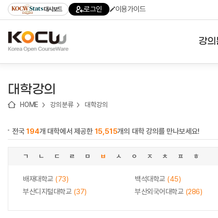
로
로
로
바
로그인
이용가이드
대시보드
가
가
가
로
기
기
기
가
(skip
기
to
강의
content)
대학
대학강의
기관
HOME
강의분류
대학강의
전공
전국
194
개 대학에서 제공한
15,515
개의 대학 강의를 만나보세요!
테마
ㄱ
ㄴ
ㄷ
ㄹ
ㅁ
ㅂ
ㅅ
ㅇ
ㅈ
ㅊ
ㅍ
ㅎ
배재대학교
(73)
백석대학교
(45)
부산디지털대학교
(37)
부산외국어대학교
(286)