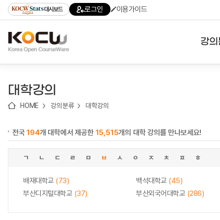
로
로
로
바
로그인
이용가이드
대시보드
가
가
가
로
기
기
기
가
(skip
기
to
강의
content)
대학
대학강의
기관
HOME
강의분류
대학강의
전공
전국
194
개 대학에서 제공한
15,515
개의 대학 강의를 만나보세요!
테마
ㄱ
ㄴ
ㄷ
ㄹ
ㅁ
ㅂ
ㅅ
ㅇ
ㅈ
ㅊ
ㅍ
ㅎ
배재대학교
(73)
백석대학교
(45)
부산디지털대학교
(37)
부산외국어대학교
(286)