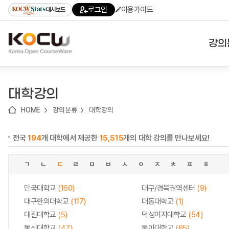
로
로
로
바
로그인
이용가이드
대시보드
가
가
가
로
기
기
기
가
(skip
기
to
강의
content)
대학
대학강의
기관
HOME
강의분류
대학강의
전공
전국
194
개 대학에서 제공한
15,515
개의 대학 강의를 만나보세요!
테마
ㄱ
ㄴ
ㄷ
ㄹ
ㅁ
ㅂ
ㅅ
ㅇ
ㅈ
ㅊ
ㅍ
ㅎ
단국대학교
(160)
대구/경북권역센터
(9)
대구한의대학교
(117)
대동대학교
(1)
대진대학교
(5)
덕성여자대학교
(54)
동신대학교
(47)
동아대학교
(65)