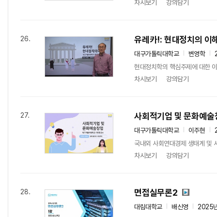
차시보기
강의담기
유레카!: 현대정치의 이
26.
대구가톨릭대학교
변영학
현대정치학의 핵심주제에 대한 이
차시보기
강의담기
사회적기업 및 문화예술
27.
대구가톨릭대학교
이주현
국내외 사회연대경제 생태계 및 
차시보기
강의담기
면접실무론2
28.
대림대학교
배신영
2025