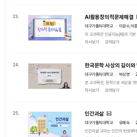
AI활용창의적문제해결
23.
대구가톨릭대학교
이광수,이종
이 교과목은 인공지능(AI)의 기본
차시보기
강의담기
한국문학 사상의 깊이와
24.
대구가톨릭대학교
박상영
본 교과목은, 문학으로 세상을 엿보
차시보기
강의담기
인간과삶
25.
대구가톨릭대학교
유혜숙
인간과삶 교과는 인간의 탄생부터 