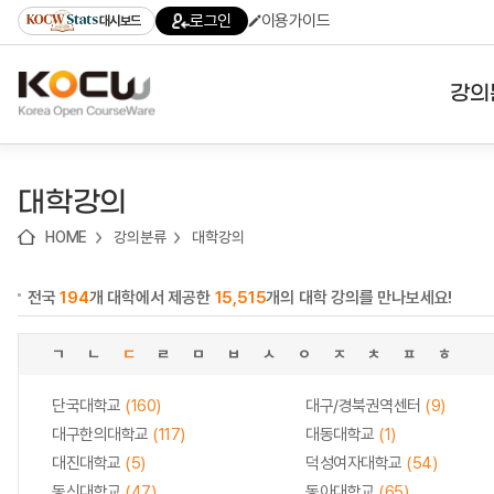
로
로
로
바
로그인
이용가이드
대시보드
가
가
가
로
기
기
기
가
(skip
기
to
강의
content)
대학
대학강의
기관
HOME
강의분류
대학강의
전공
전국
194
개 대학에서 제공한
15,515
개의 대학 강의를 만나보세요!
테마
ㄱ
ㄴ
ㄷ
ㄹ
ㅁ
ㅂ
ㅅ
ㅇ
ㅈ
ㅊ
ㅍ
ㅎ
단국대학교
(160)
대구/경북권역센터
(9)
대구한의대학교
(117)
대동대학교
(1)
대진대학교
(5)
덕성여자대학교
(54)
동신대학교
(47)
동아대학교
(65)