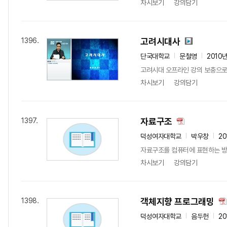
차시보기
강의담기
고려시대사
1396.
단국대학교
문철영
2010
고려시대 오프라인 강의 보충으로
차시보기
강의담기
자료구조
1397.
덕성여자대학교
박우창
20
자료구조를 컴퓨터에 표현하는 방
차시보기
강의담기
객체지향 프로그래밍
1398.
덕성여자대학교
음두헌
20