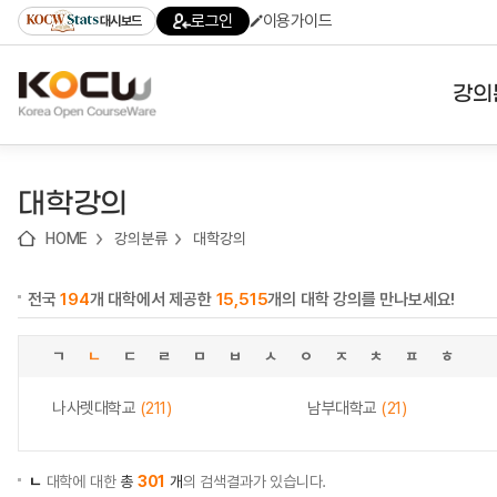
로
로
로
바
로그인
이용가이드
대시보드
가
가
가
로
기
기
기
가
(skip
기
to
강의
content)
대학
대학강의
기관
HOME
강의분류
대학강의
전공
전국
194
개 대학에서 제공한
15,515
개의 대학 강의를 만나보세요!
테마
ㄱ
ㄴ
ㄷ
ㄹ
ㅁ
ㅂ
ㅅ
ㅇ
ㅈ
ㅊ
ㅍ
ㅎ
나사렛대학교
(211)
남부대학교
(21)
ㄴ
대학에 대한
총
301
개
의 검색결과가 있습니다.