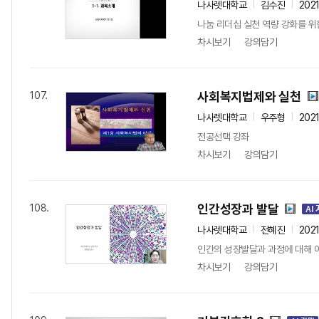
나사렛대학교
김수진
202
나눔 리더십 실천 역량 강화를 위
차시보기
강의담기
사회복지법제와 실천
107.
나사렛대학교
우주형
202
전공선택 강좌
차시보기
강의담기
인간성장과 발달
108.
나사렛대학교
전혜진
202
인간의 성장발달과 과정에 대해 
차시보기
강의담기