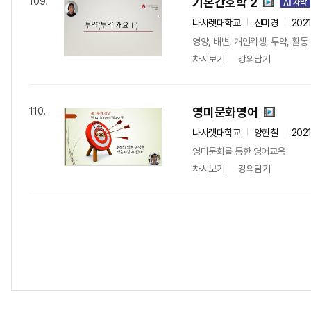
기본간호학 2
109.
나사렛대학교
신미경
202
영양, 배변, 개인위생, 투약, 
차시보기
강의담기
영미문화영어
110.
나사렛대학교
양현철
202
영미문화를 통한 영어교육
차시보기
강의담기