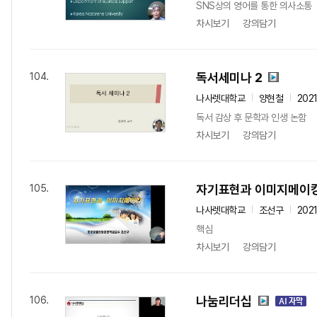
SNS상의 영어를 통한 의사소통
차시보기
강의담기
독서세미나 2
104.
나사렛대학교
양현철
202
독서 감상 후 문학과 인생 논함
차시보기
강의담기
자기표현과 이미지메이
105.
나사렛대학교
조선구
202
핵심
차시보기
강의담기
나눔리더십
106.