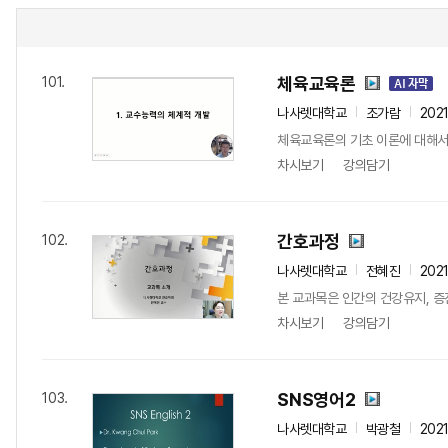
체육교육론
101.
나사렛대학교
조가람
202
체육교육론의 기초 이론에 대해서
차시보기
강의담기
간호과정
102.
나사렛대학교
전혜진
202
본 교과목은 인간의 건강유지, 증
차시보기
강의담기
SNS영어2
103.
나사렛대학교
박광철
202