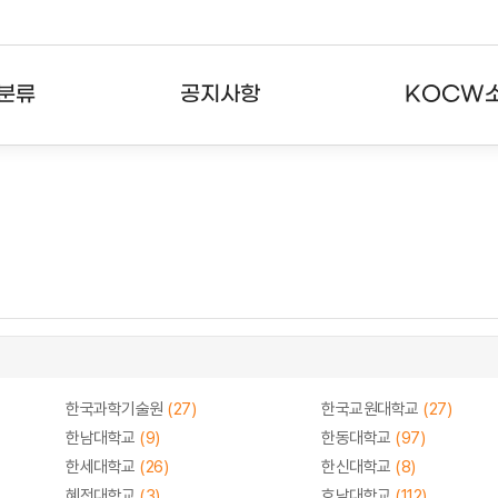
분류
공지사항
KOCW
강의
공지사항
KOCW란
강의
뉴스레터
활용안내
분야
주요통계현황
발자취
강의
서비스도움말
고객센터
한국과학기술원
(27)
한국교원대학교
(27)
한남대학교
(9)
한동대학교
(97)
한세대학교
(26)
한신대학교
(8)
혜전대학교
(3)
호남대학교
(112)