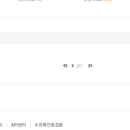
211
고
API센터
수강확인증검증