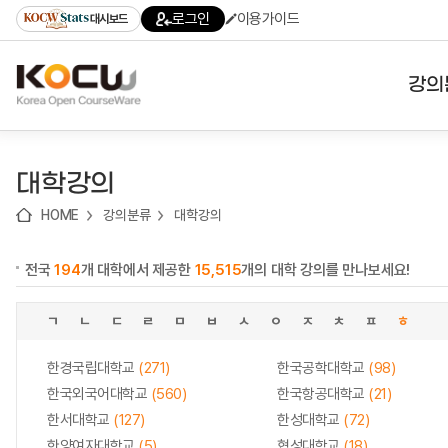
로
로
로
바
로그인
이용가이드
대시보드
가
가
가
로
기
기
기
가
(skip
기
to
강의
content)
대학
대학강의
기관
HOME
강의분류
대학강의
전공
전국
194
개 대학에서 제공한
15,515
개의 대학 강의를 만나보세요!
테마
ㄱ
ㄴ
ㄷ
ㄹ
ㅁ
ㅂ
ㅅ
ㅇ
ㅈ
ㅊ
ㅍ
ㅎ
한경국립대학교
(271)
한국공학대학교
(98)
한국외국어대학교
(560)
한국항공대학교
(21)
한서대학교
(127)
한성대학교
(72)
한양여자대학교
(5)
협성대학교
(18)