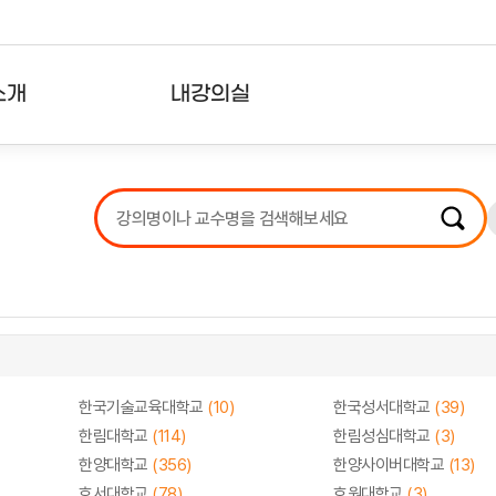
소개
내강의실
?
강의리스트
수강확인증강의
사용자의견
내강의클립
한국기술교육대학교
(10)
한국성서대학교
(39)
한림대학교
(114)
한림성심대학교
(3)
한양대학교
(356)
한양사이버대학교
(13)
호서대학교
(78)
호원대학교
(3)