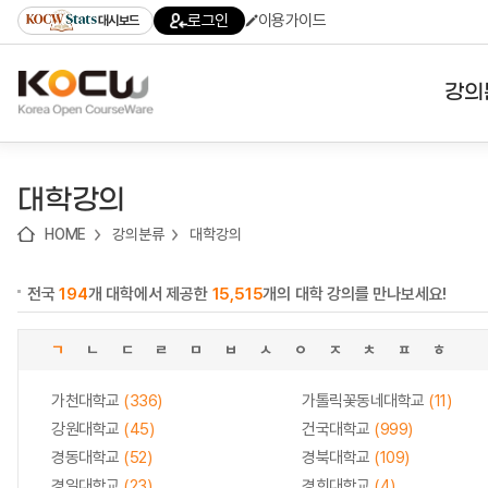
로
로
로
바
로그인
이용가이드
대시보드
가
가
가
로
기
기
기
가
(skip
기
to
강의
content)
대학
대학강의
기관
HOME
강의분류
대학강의
전공
전국
194
개 대학에서 제공한
15,515
개의 대학 강의를 만나보세요!
테마
ㄱ
ㄴ
ㄷ
ㄹ
ㅁ
ㅂ
ㅅ
ㅇ
ㅈ
ㅊ
ㅍ
ㅎ
가천대학교
(336)
가톨릭꽃동네대학교
(11)
강원대학교
(45)
건국대학교
(999)
경동대학교
(52)
경북대학교
(109)
경일대학교
(23)
경희대학교
(4)