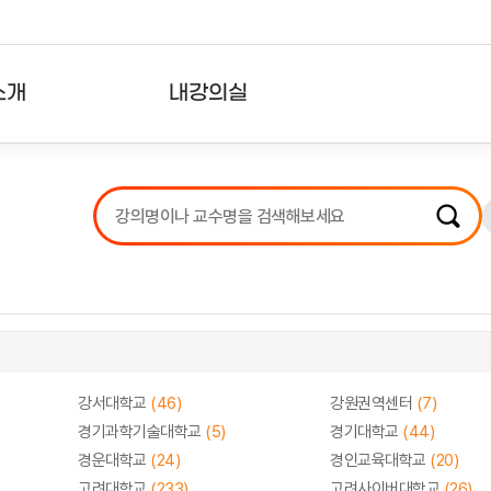
소개
내강의실
?
강의리스트
수강확인증강의
사용자의견
내강의클립
강서대학교
(46)
강원권역센터
(7)
경기과학기술대학교
(5)
경기대학교
(44)
경운대학교
(24)
경인교육대학교
(20)
고려대학교
(233)
고려사이버대학교
(26)