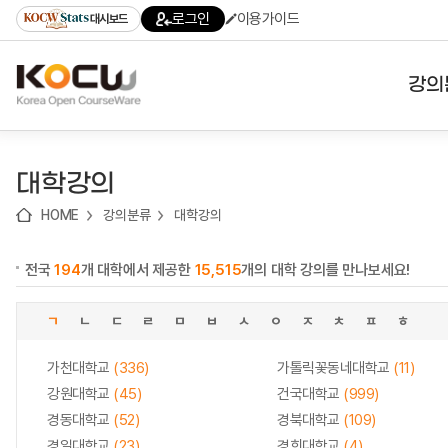
로
로
로
바
로그인
이용가이드
대시보드
가
가
가
로
기
기
기
가
(skip
기
to
강의
content)
대학
대학강의
기관
HOME
강의분류
대학강의
전공
전국
194
개 대학에서 제공한
15,515
개의 대학 강의를 만나보세요!
테마
ㄱ
ㄴ
ㄷ
ㄹ
ㅁ
ㅂ
ㅅ
ㅇ
ㅈ
ㅊ
ㅍ
ㅎ
가천대학교
(336)
가톨릭꽃동네대학교
(11)
강원대학교
(45)
건국대학교
(999)
경동대학교
(52)
경북대학교
(109)
경일대학교
(23)
경희대학교
(4)