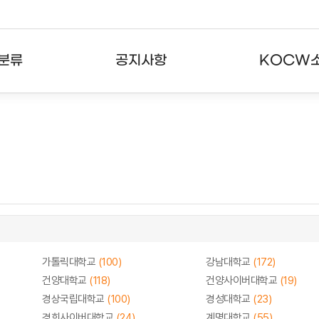
분류
공지사항
KOCW
강의
공지사항
KOCW란
강의
뉴스레터
활용안내
분야
주요통계현황
발자취
강의
서비스도움말
고객센터
가톨릭대학교
(100)
강남대학교
(172)
건양대학교
(118)
건양사이버대학교
(19)
경상국립대학교
(100)
경성대학교
(23)
경희사이버대학교
(24)
계명대학교
(55)