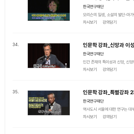
한국연구재단
모리슨의 일생, 소설의 발단-마가
차시보기
강의담기
인문학 강좌_신앙과 이
34.
한국연구재단
인간 존재의 특이성과 신앙, 신앙의
차시보기
강의담기
인문학 강좌_특별강좌 2
35.
한국연구재단
역사도시 서울에 대한 연구는 대부
차시보기
강의담기