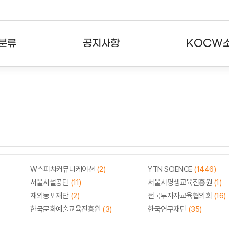
분류
공지사항
KOCW
강의
공지사항
KOCW란
강의
뉴스레터
활용안내
분야
주요통계현황
발자취
강의
서비스도움말
고객센터
W스피치커뮤니케이션
(2)
YTN SCIENCE
(1446)
서울시설공단
(11)
서울시평생교육진흥원
(1)
재외동포재단
(2)
전국투자자교육협의회
(16)
한국문화예술교육진흥원
(3)
한국연구재단
(35)