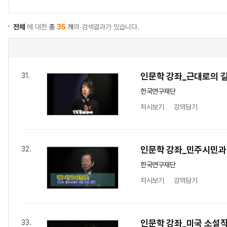
전체
에 대한
총
35
개
의 검색결과가 있습니다.
인문학 강좌_근대로의 길 
31.
한국연구재단
차시보기
강의담기
인문학 강좌_민주시민과
32.
한국연구재단
차시보기
강의담기
인문학 강좌_미국 소설작
33.