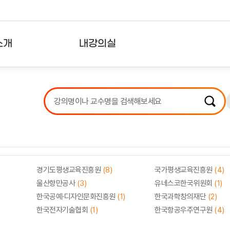
소개
내강의실
?
강의리스트
수강확인증강의
사용자의견
내강의클립
경기도평생교육진흥원
(8)
국가평생교육진흥원
(4)
울산항만공사
(3)
유네스코한국위원회
(1)
한국공예·디자인문화진흥원
(1)
한국과학창의재단
(2)
한국전자기술협회
(1)
한국항공우주연구원
(4)