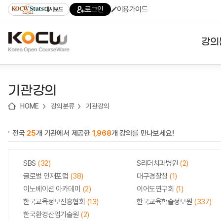
로
로
로
바
로그인
이용가이드
대시보드
가
가
가
로
기
기
기
가
(skip
기
to
강의
content)
대학
기관강의
기관
HOME
강의분류
기관강의
전공
전국
25
개 기관에서 제공한
1,968
개 강의를 만나보세요!
테마
SBS
(32)
S리더치과병원
(2)
글로벌 인재포럼
(38)
대구경찰청
(1)
이노베이션 아카데미
(2)
이어도연구회
(1)
한국교육정보진흥협회
(13)
한국교육학술정보원
(337)
한국환경산업기술원
(2)